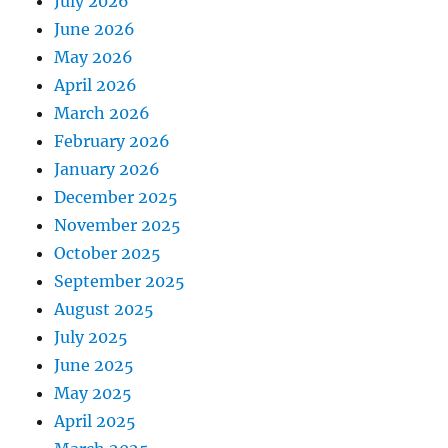
July 2026
June 2026
May 2026
April 2026
March 2026
February 2026
January 2026
December 2025
November 2025
October 2025
September 2025
August 2025
July 2025
June 2025
May 2025
April 2025