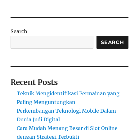
Search
SEARCH
Recent Posts
Teknik Mengidentifikasi Permainan yang
Paling Menguntungkan
Perkembangan Teknologi Mobile Dalam
Dunia Judi Digital
Cara Mudah Menang Besar di Slot Online
dengan Strategi Terbukti