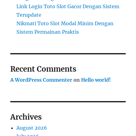
Link Login Toto Slot Gacor Dengan Sistem
Terupdate
Nikmati Toto Slot Modal Minim Dengan
Sistem Permainan Praktis
Recent Comments
A WordPress Commenter
on
Hello world!
Archives
August 2026