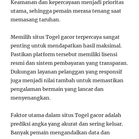
Keamanan dan kepercayaan menjadi prioritas
utama, sehingga pemain merasa tenang saat
memasang taruhan.
Memilih situs Togel gacor terpercaya sangat
penting untuk mendapatkan hasil maksimal.
Pastikan platform tersebut memiliki lisensi
resmi dan sistem pembayaran yang transparan.
Dukungan layanan pelanggan yang responsif
juga menjadi nilai tambah untuk memastikan
pengalaman bermain yang lancar dan
menyenangkan.
Faktor utama dalam situs Togel gacor adalah
prediksi angka yang akurat dan sering keluar.
Banyak pemain mengandalkan data dan