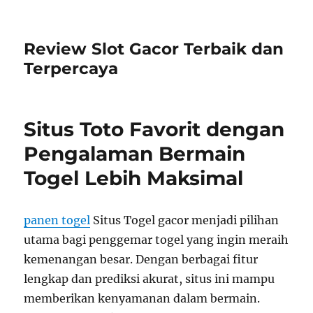
Review Slot Gacor Terbaik dan
Terpercaya
Situs Toto Favorit dengan
Pengalaman Bermain
Togel Lebih Maksimal
panen togel
Situs Togel gacor menjadi pilihan
utama bagi penggemar togel yang ingin meraih
kemenangan besar. Dengan berbagai fitur
lengkap dan prediksi akurat, situs ini mampu
memberikan kenyamanan dalam bermain.