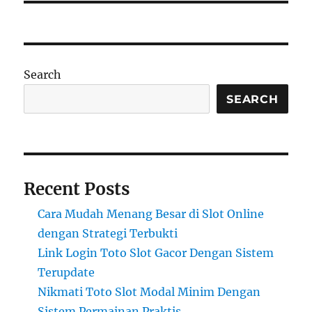
Search
SEARCH
Recent Posts
Cara Mudah Menang Besar di Slot Online
dengan Strategi Terbukti
Link Login Toto Slot Gacor Dengan Sistem
Terupdate
Nikmati Toto Slot Modal Minim Dengan
Sistem Permainan Praktis