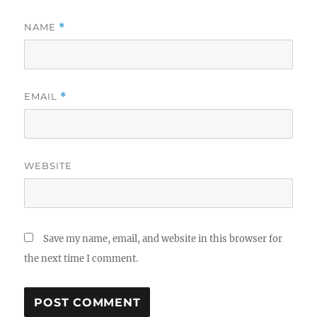
NAME
*
EMAIL
*
WEBSITE
Save my name, email, and website in this browser for
the next time I comment.