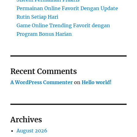
Permainan Online Favorit Dengan Update
Rutin Setiap Hari
Game Online Trending Favorit dengan
Program Bonus Harian
Recent Comments
A WordPress Commenter
on
Hello world!
Archives
August 2026