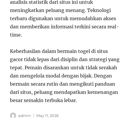
analisis statistik dari situs ini untuk
meningkatkan peluang menang. Teknologi
terbaru digunakan untuk memudahkan akses
dan memberikan informasi terkini secara real-
time.
Keberhasilan dalam bermain togel di situs
gacor tidak lepas dari disiplin dan strategi yang
tepat. Pemain disarankan untuk tidak serakah
dan mengelola modal dengan bijak. Dengan
bermain secara rutin dan mengikuti panduan
dari situs, peluang mendapatkan kemenangan
besar semakin terbuka lebar.
Author
Posted
admin
May 11, 2026
on