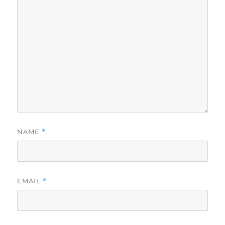
NAME
*
EMAIL
*