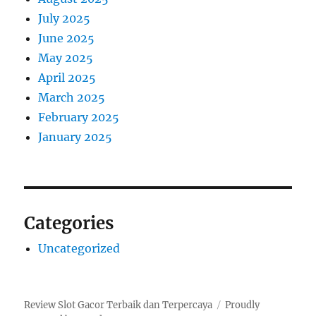
July 2025
June 2025
May 2025
April 2025
March 2025
February 2025
January 2025
Categories
Uncategorized
Review Slot Gacor Terbaik dan Terpercaya
Proudly