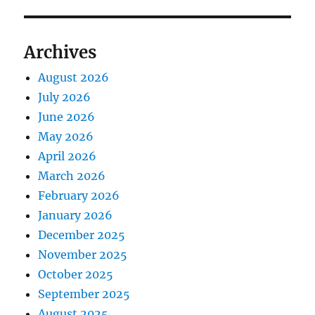
Archives
August 2026
July 2026
June 2026
May 2026
April 2026
March 2026
February 2026
January 2026
December 2025
November 2025
October 2025
September 2025
August 2025