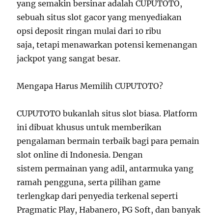
yang semakin bersinar adalah CUPUTOTO,
sebuah situs slot gacor yang menyediakan
opsi deposit ringan mulai dari 10 ribu
saja, tetapi menawarkan potensi kemenangan
jackpot yang sangat besar.
Mengapa Harus Memilih CUPUTOTO?
CUPUTOTO bukanlah situs slot biasa. Platform
ini dibuat khusus untuk memberikan
pengalaman bermain terbaik bagi para pemain
slot online di Indonesia. Dengan
sistem permainan yang adil, antarmuka yang
ramah pengguna, serta pilihan game
terlengkap dari penyedia terkenal seperti
Pragmatic Play, Habanero, PG Soft, dan banyak