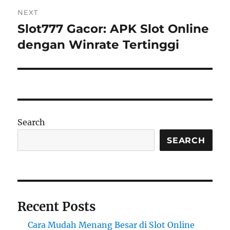
NEXT
Slot777 Gacor: APK Slot Online
Next
post:
dengan Winrate Tertinggi
Search
SEARCH
Recent Posts
Cara Mudah Menang Besar di Slot Online