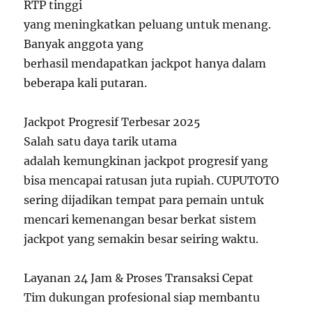
RTP tinggi
yang meningkatkan peluang untuk menang.
Banyak anggota yang
berhasil mendapatkan jackpot hanya dalam
beberapa kali putaran.
Jackpot Progresif Terbesar 2025
Salah satu daya tarik utama
adalah kemungkinan jackpot progresif yang
bisa mencapai ratusan juta rupiah. CUPUTOTO
sering dijadikan tempat para pemain untuk
mencari kemenangan besar berkat sistem
jackpot yang semakin besar seiring waktu.
Layanan 24 Jam & Proses Transaksi Cepat
Tim dukungan profesional siap membantu