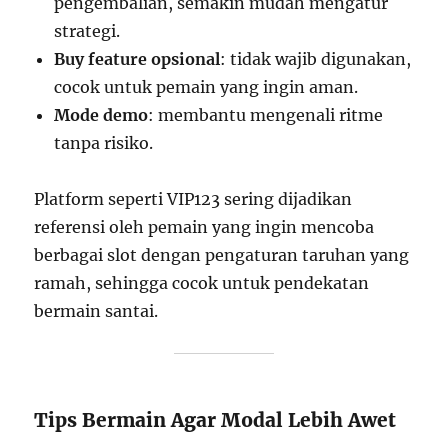
pengembalian, semakin mudah mengatur
strategi.
Buy feature opsional
: tidak wajib digunakan,
cocok untuk pemain yang ingin aman.
Mode demo
: membantu mengenali ritme
tanpa risiko.
Platform seperti VIP123 sering dijadikan
referensi oleh pemain yang ingin mencoba
berbagai slot dengan pengaturan taruhan yang
ramah, sehingga cocok untuk pendekatan
bermain santai.
Tips Bermain Agar Modal Lebih Awet