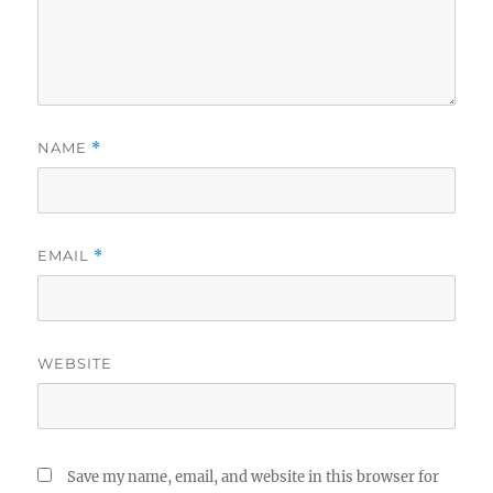
NAME
*
EMAIL
*
WEBSITE
Save my name, email, and website in this browser for