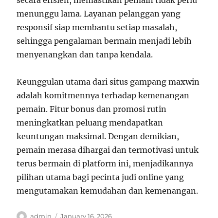
secara efisien, memastikan pemain tidak perlu
menunggu lama. Layanan pelanggan yang
responsif siap membantu setiap masalah,
sehingga pengalaman bermain menjadi lebih
menyenangkan dan tanpa kendala.
Keunggulan utama dari situs gampang maxwin
adalah komitmennya terhadap kemenangan
pemain. Fitur bonus dan promosi rutin
meningkatkan peluang mendapatkan
keuntungan maksimal. Dengan demikian,
pemain merasa dihargai dan termotivasi untuk
terus bermain di platform ini, menjadikannya
pilihan utama bagi pecinta judi online yang
mengutamakan kemudahan dan kemenangan.
Author
Posted
admin
January 16, 2026