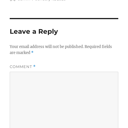
on
Leave a Reply
Your email address will not be published.
Required fields
are marked
*
COMMENT
*