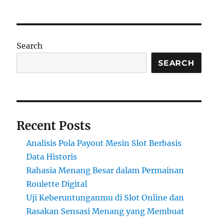
Search
SEARCH
Recent Posts
Analisis Pola Payout Mesin Slot Berbasis
Data Historis
Rahasia Menang Besar dalam Permainan
Roulette Digital
Uji Keberuntunganmu di Slot Online dan
Rasakan Sensasi Menang yang Membuat