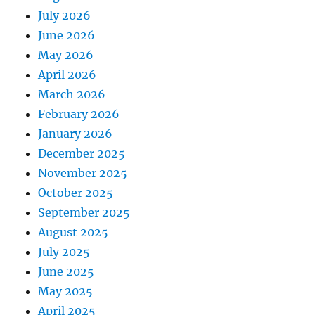
July 2026
June 2026
May 2026
April 2026
March 2026
February 2026
January 2026
December 2025
November 2025
October 2025
September 2025
August 2025
July 2025
June 2025
May 2025
April 2025