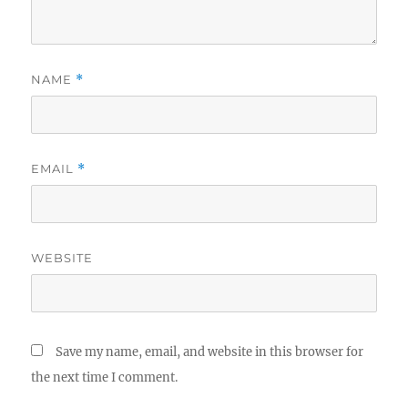
NAME
*
EMAIL
*
WEBSITE
Save my name, email, and website in this browser for
the next time I comment.