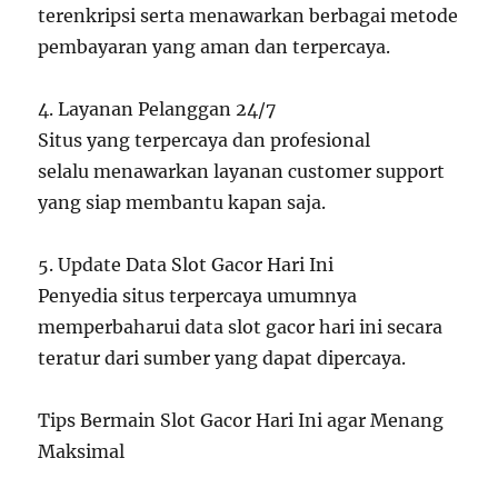
terenkripsi serta menawarkan berbagai metode
pembayaran yang aman dan terpercaya.
4. Layanan Pelanggan 24/7
Situs yang terpercaya dan profesional
selalu menawarkan layanan customer support
yang siap membantu kapan saja.
5. Update Data Slot Gacor Hari Ini
Penyedia situs terpercaya umumnya
memperbaharui data slot gacor hari ini secara
teratur dari sumber yang dapat dipercaya.
Tips Bermain Slot Gacor Hari Ini agar Menang
Maksimal