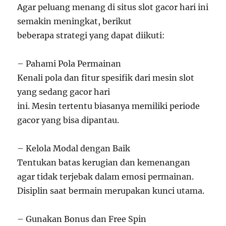
Agar peluang menang di situs slot gacor hari ini
semakin meningkat, berikut
beberapa strategi yang dapat diikuti:
– Pahami Pola Permainan
Kenali pola dan fitur spesifik dari mesin slot
yang sedang gacor hari
ini. Mesin tertentu biasanya memiliki periode
gacor yang bisa dipantau.
– Kelola Modal dengan Baik
Tentukan batas kerugian dan kemenangan
agar tidak terjebak dalam emosi permainan.
Disiplin saat bermain merupakan kunci utama.
– Gunakan Bonus dan Free Spin