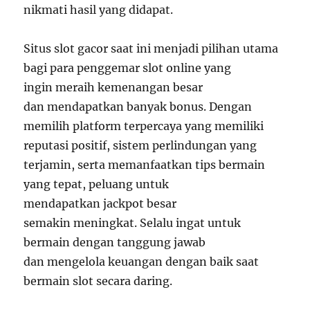
nikmati hasil yang didapat.
Situs slot gacor saat ini menjadi pilihan utama
bagi para penggemar slot online yang
ingin meraih kemenangan besar
dan mendapatkan banyak bonus. Dengan
memilih platform terpercaya yang memiliki
reputasi positif, sistem perlindungan yang
terjamin, serta memanfaatkan tips bermain
yang tepat, peluang untuk
mendapatkan jackpot besar
semakin meningkat. Selalu ingat untuk
bermain dengan tanggung jawab
dan mengelola keuangan dengan baik saat
bermain slot secara daring.