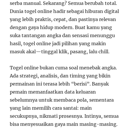
serba manual. Sekarang? Semua berubah total.
Dunia togel online hadir sebagai hiburan digital
yang lebih praktis, cepat, dan pastinya relevan
dengan gaya hidup modern. Buat kamu yang
suka tantangan angka dan sensasi menunggu
hasil, togel online jadi pilihan yang makin
masuk akal—tinggal klik, pasang, lalu chill.
Togel online bukan cuma soal menebak angka.
Ada strategi, analisis, dan timing yang bikin
permainan ini terasa lebih “berisi”. Banyak
pemain memanfaatkan data keluaran
sebelumnya untuk membaca pola, sementara
yang lain memilih cara santai: main
secukupnya, nikmati prosesnya. Intinya, semua
bisa menyesuaikan gaya main masing-masing.