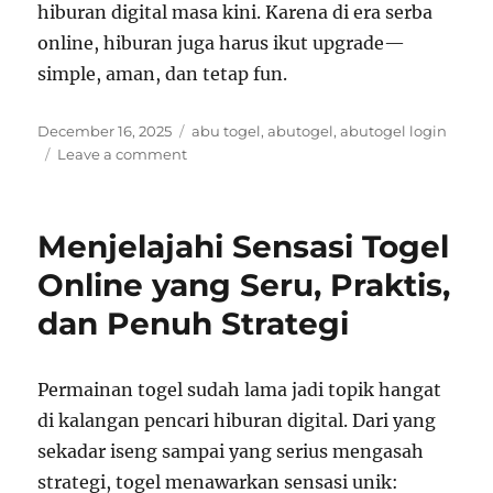
hiburan digital masa kini. Karena di era serba
online, hiburan juga harus ikut upgrade—
simple, aman, dan tetap fun.
Posted
Tags
December 16, 2025
abu togel
,
abutogel
,
abutogel login
on
on
Leave a comment
Serunya
Togel
Online
Menjelajahi Sensasi Togel
Masa
Kini:
Online yang Seru, Praktis,
Hiburan
dan Penuh Strategi
Digital
yang
Makin
Praktis
Permainan togel sudah lama jadi topik hangat
di kalangan pencari hiburan digital. Dari yang
sekadar iseng sampai yang serius mengasah
strategi, togel menawarkan sensasi unik: