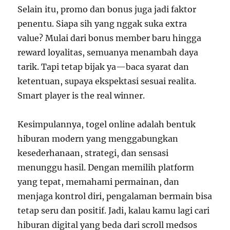
Selain itu, promo dan bonus juga jadi faktor
penentu. Siapa sih yang nggak suka extra
value? Mulai dari bonus member baru hingga
reward loyalitas, semuanya menambah daya
tarik. Tapi tetap bijak ya—baca syarat dan
ketentuan, supaya ekspektasi sesuai realita.
Smart player is the real winner.
Kesimpulannya, togel online adalah bentuk
hiburan modern yang menggabungkan
kesederhanaan, strategi, dan sensasi
menunggu hasil. Dengan memilih platform
yang tepat, memahami permainan, dan
menjaga kontrol diri, pengalaman bermain bisa
tetap seru dan positif. Jadi, kalau kamu lagi cari
hiburan digital yang beda dari scroll medsos