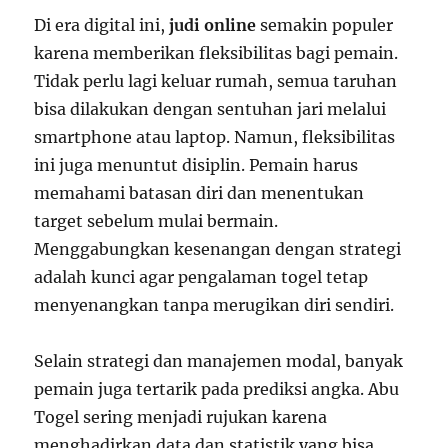
Di era digital ini,
judi online
semakin populer
karena memberikan fleksibilitas bagi pemain.
Tidak perlu lagi keluar rumah, semua taruhan
bisa dilakukan dengan sentuhan jari melalui
smartphone atau laptop. Namun, fleksibilitas
ini juga menuntut disiplin. Pemain harus
memahami batasan diri dan menentukan
target sebelum mulai bermain.
Menggabungkan kesenangan dengan strategi
adalah kunci agar pengalaman togel tetap
menyenangkan tanpa merugikan diri sendiri.
Selain strategi dan manajemen modal, banyak
pemain juga tertarik pada prediksi angka. Abu
Togel sering menjadi rujukan karena
menghadirkan data dan statistik yang bisa