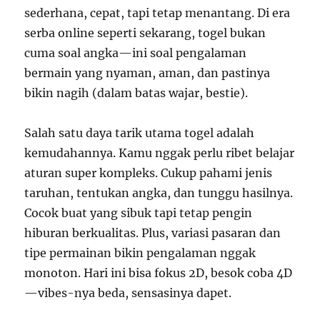
sederhana, cepat, tapi tetap menantang. Di era
serba online seperti sekarang, togel bukan
cuma soal angka—ini soal pengalaman
bermain yang nyaman, aman, dan pastinya
bikin nagih (dalam batas wajar, bestie).
Salah satu daya tarik utama togel adalah
kemudahannya. Kamu nggak perlu ribet belajar
aturan super kompleks. Cukup pahami jenis
taruhan, tentukan angka, dan tunggu hasilnya.
Cocok buat yang sibuk tapi tetap pengin
hiburan berkualitas. Plus, variasi pasaran dan
tipe permainan bikin pengalaman nggak
monoton. Hari ini bisa fokus 2D, besok coba 4D
—vibes-nya beda, sensasinya dapet.