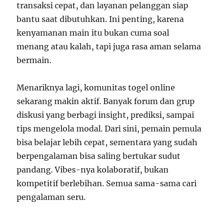
transaksi cepat, dan layanan pelanggan siap
bantu saat dibutuhkan. Ini penting, karena
kenyamanan main itu bukan cuma soal
menang atau kalah, tapi juga rasa aman selama
bermain.
Menariknya lagi, komunitas togel online
sekarang makin aktif. Banyak forum dan grup
diskusi yang berbagi insight, prediksi, sampai
tips mengelola modal. Dari sini, pemain pemula
bisa belajar lebih cepat, sementara yang sudah
berpengalaman bisa saling bertukar sudut
pandang. Vibes-nya kolaboratif, bukan
kompetitif berlebihan. Semua sama-sama cari
pengalaman seru.