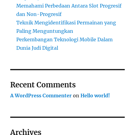
Memahami Perbedaan Antara Slot Progresif
dan Non-Progresif
Teknik Mengidentifikasi Permainan yang
Paling Menguntungkan
Perkembangan Teknologi Mobile Dalam
Dunia Judi Digital
Recent Comments
A WordPress Commenter
on
Hello world!
Archives