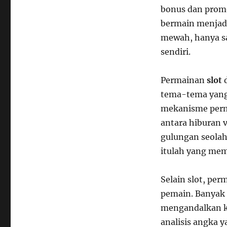
bonus dan prom
bermain menjadi
mewah, hanya s
sendiri.
Permainan
slot
d
tema-tema yang 
mekanisme perm
antara hiburan 
gulungan seola
itulah yang mem
Selain slot, pe
pemain. Banyak
mengandalkan ke
analisis angka 