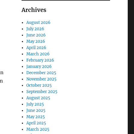
Archives
August 2026
July 2026
June 2026
May 2026
April 2026
March 2026
February 2026
January 2026
an
December 2025
November 2025
an
October 2025
September 2025
August 2025
July 2025
June 2025
May 2025
April 2025
March 2025