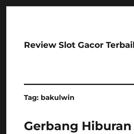
Review Slot Gacor Terbai
Tag:
bakulwin
Gerbang Hiburan