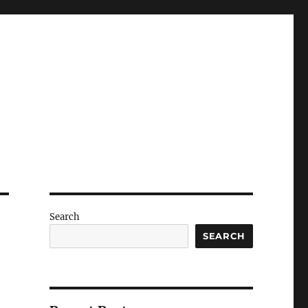
Search
SEARCH