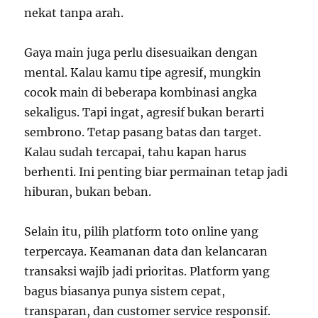
nekat tanpa arah.
Gaya main juga perlu disesuaikan dengan
mental. Kalau kamu tipe agresif, mungkin
cocok main di beberapa kombinasi angka
sekaligus. Tapi ingat, agresif bukan berarti
sembrono. Tetap pasang batas dan target.
Kalau sudah tercapai, tahu kapan harus
berhenti. Ini penting biar permainan tetap jadi
hiburan, bukan beban.
Selain itu, pilih platform toto online yang
terpercaya. Keamanan data dan kelancaran
transaksi wajib jadi prioritas. Platform yang
bagus biasanya punya sistem cepat,
transparan, dan customer service responsif.