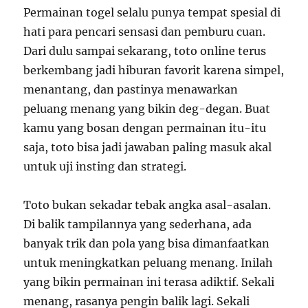
Permainan togel selalu punya tempat spesial di
hati para pencari sensasi dan pemburu cuan.
Dari dulu sampai sekarang, toto online terus
berkembang jadi hiburan favorit karena simpel,
menantang, dan pastinya menawarkan
peluang menang yang bikin deg-degan. Buat
kamu yang bosan dengan permainan itu-itu
saja, toto bisa jadi jawaban paling masuk akal
untuk uji insting dan strategi.
Toto bukan sekadar tebak angka asal-asalan.
Di balik tampilannya yang sederhana, ada
banyak trik dan pola yang bisa dimanfaatkan
untuk meningkatkan peluang menang. Inilah
yang bikin permainan ini terasa adiktif. Sekali
menang, rasanya pengin balik lagi. Sekali