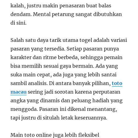
kalah, justru makin penasaran buat balas
dendam. Mental petarung sangat dibutuhkan
di sini.
Salah satu daya tarik utama togel adalah variasi
pasaran yang tersedia. Setiap pasaran punya
karakter dan ritme berbeda, sehingga pemain
bisa memilih sesuai gaya bermain. Ada yang
suka main cepat, ada juga yang lebih santai
sambil analisis. Di antara banyak pilihan,
toto
macau
sering jadi sorotan karena perputaran
angka yang dinamis dan peluang hadiah yang
menggoda. Pasaran ini dikenal menantang,
tapi justru di situlah letak keseruannya.
Main toto online juga lebih fleksibel