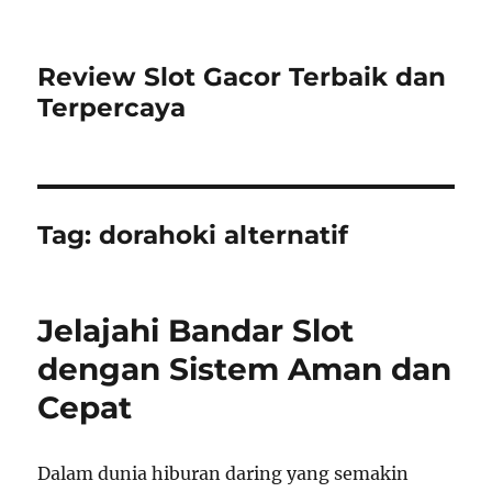
Review Slot Gacor Terbaik dan
Terpercaya
Tag:
dorahoki alternatif
Jelajahi Bandar Slot
dengan Sistem Aman dan
Cepat
Dalam dunia hiburan daring yang semakin