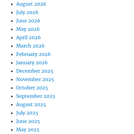
August 2026
July 2026
June 2026
May 2026
April 2026
March 2026
February 2026
January 2026
December 2025
November 2025
October 2025
September 2025
August 2025
July 2025
June 2025
May 2025