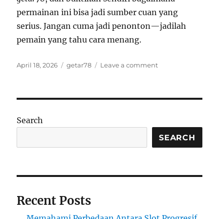
permainan ini bisa jadi sumber cuan yang
serius. Jangan cuma jadi penonton—jadilah
pemain yang tahu cara menang.
Posted
Tags
on
April 18, 2026
getar78
Leave a comment
on
Kuasai
Teknik
Slot
Gacor
Modern
Search
yang
Dirancang
SEARCH
Khusus
untuk
Membantu
Pemain
Mendapatkan
Recent Posts
Kemenangan
Besar
Memahami Perbedaan Antara Slot Progresif