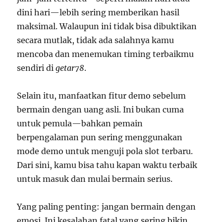
dini hari—lebih sering memberikan hasil
maksimal. Walaupun ini tidak bisa dibuktikan
secara mutlak, tidak ada salahnya kamu
mencoba dan menemukan timing terbaikmu
sendiri di
getar78
.
Selain itu, manfaatkan fitur demo sebelum
bermain dengan uang asli. Ini bukan cuma
untuk pemula—bahkan pemain
berpengalaman pun sering menggunakan
mode demo untuk menguji pola slot terbaru.
Dari sini, kamu bisa tahu kapan waktu terbaik
untuk masuk dan mulai bermain serius.
Yang paling penting: jangan bermain dengan
emosi. Ini kesalahan fatal yang sering bikin