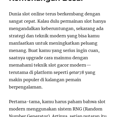
Dunia slot online terus berkembang dengan
sangat cepat. Kalau dulu permainan slot hanya
mengandalkan keberuntungan, sekarang ada
strategi dan teknik modern yang bisa kamu
manfaatkan untuk meningkatkan peluang
menang. Buat kamu yang serius ingin cuan,
saatnya upgrade cara mainmu dengan
memahami teknik slot gacor modern—
terutama di platform seperti
getar78
yang
makin populer di kalangan pemain
berpengalaman.
Pertama-tama, kamu harus paham bahwa slot
modern menggunakan sistem RNG (Random
Number Generator). Artinya, setiap putaran itu