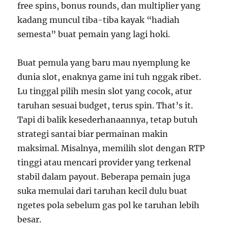
free spins, bonus rounds, dan multiplier yang
kadang muncul tiba-tiba kayak “hadiah
semesta” buat pemain yang lagi hoki.
Buat pemula yang baru mau nyemplung ke
dunia slot, enaknya game ini tuh nggak ribet.
Lu tinggal pilih mesin slot yang cocok, atur
taruhan sesuai budget, terus spin. That’s it.
Tapi di balik kesederhanaannya, tetap butuh
strategi santai biar permainan makin
maksimal. Misalnya, memilih slot dengan RTP
tinggi atau mencari provider yang terkenal
stabil dalam payout. Beberapa pemain juga
suka memulai dari taruhan kecil dulu buat
ngetes pola sebelum gas pol ke taruhan lebih
besar.