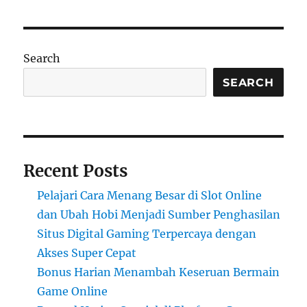
Seru
yang
Bikin
Nagih
Search
di
Dunia
SEARCH
Slot
Online
Recent Posts
Pelajari Cara Menang Besar di Slot Online
dan Ubah Hobi Menjadi Sumber Penghasilan
Situs Digital Gaming Terpercaya dengan
Akses Super Cepat
Bonus Harian Menambah Keseruan Bermain
Game Online