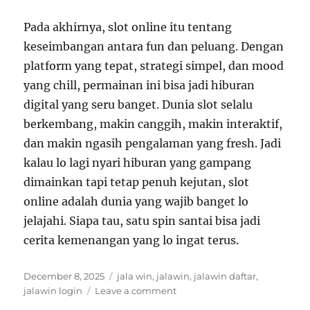
Pada akhirnya, slot online itu tentang
keseimbangan antara fun dan peluang. Dengan
platform yang tepat, strategi simpel, dan mood
yang chill, permainan ini bisa jadi hiburan
digital yang seru banget. Dunia slot selalu
berkembang, makin canggih, makin interaktif,
dan makin ngasih pengalaman yang fresh. Jadi
kalau lo lagi nyari hiburan yang gampang
dimainkan tapi tetap penuh kejutan, slot
online adalah dunia yang wajib banget lo
jelajahi. Siapa tau, satu spin santai bisa jadi
cerita kemenangan yang lo ingat terus.
Posted
Tags
December 8, 2025
jala win
,
jalawin
,
jalawin daftar
,
on
on
jalawin login
Leave a comment
Putaran