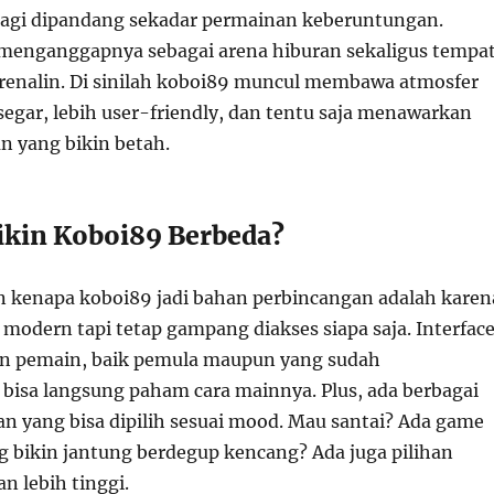
 lagi dipandang sekadar permainan keberuntungan.
menganggapnya sebagai arena hiburan sekaligus tempa
enalin. Di sinilah koboi89 muncul membawa atmosfer
egar, lebih user-friendly, dan tentu saja menawarkan
n yang bikin betah.
ikin Koboi89 Berbeda?
an kenapa koboi89 jadi bahan perbincangan adalah karen
modern tapi tetap gampang diakses siapa saja. Interfac
in pemain, baik pemula maupun yang sudah
bisa langsung paham cara mainnya. Plus, ada berbagai
an yang bisa dipilih sesuai mood. Mau santai? Ada game
g bikin jantung berdegup kencang? Ada juga pilihan
n lebih tinggi.