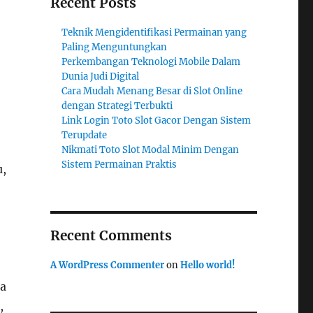
Recent Posts
Teknik Mengidentifikasi Permainan yang
Paling Menguntungkan
Perkembangan Teknologi Mobile Dalam
Dunia Judi Digital
Cara Mudah Menang Besar di Slot Online
dengan Strategi Terbukti
Link Login Toto Slot Gacor Dengan Sistem
Terupdate
Nikmati Toto Slot Modal Minim Dengan
Sistem Permainan Praktis
,
Recent Comments
A WordPress Commenter
on
Hello world!
ua
,