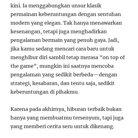
kini. Ia menggabungkan unsur klasik
permainan keberuntungan dengan sentuhan
modern yang elegan. Tak hanya menawarkan
kesenangan, tetapi juga menghadirkan
pengalaman bermain yang penuh gaya. Jadi,
jika kamu sedang mencari cara baru untuk
menghibur diri sambil tetap merasa “on top of
the game”, mungkin ini saatnya mencoba
pengalaman yang sedikit berbeda—dengan
strategi, kesabaran, dan tentu saja, sedikit
keberuntungan di pihakmu.
Karena pada akhirnya, hiburan terbaik bukan
hanya yang membuatmu tersenyum, tapi juga
yang memberi cerita seru untuk dikenang.