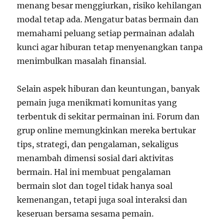
menang besar menggiurkan, risiko kehilangan
modal tetap ada. Mengatur batas bermain dan
memahami peluang setiap permainan adalah
kunci agar hiburan tetap menyenangkan tanpa
menimbulkan masalah finansial.
Selain aspek hiburan dan keuntungan, banyak
pemain juga menikmati komunitas yang
terbentuk di sekitar permainan ini. Forum dan
grup online memungkinkan mereka bertukar
tips, strategi, dan pengalaman, sekaligus
menambah dimensi sosial dari aktivitas
bermain. Hal ini membuat pengalaman
bermain slot dan togel tidak hanya soal
kemenangan, tetapi juga soal interaksi dan
keseruan bersama sesama pemain.