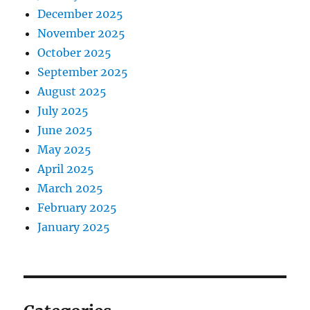
December 2025
November 2025
October 2025
September 2025
August 2025
July 2025
June 2025
May 2025
April 2025
March 2025
February 2025
January 2025