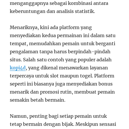
menganggapnya sebagai kombinasi antara
keberuntungan dan analisis statistik.
Menariknya, kini ada platform yang
menyediakan kedua permainan ini dalam satu
tempat, memudahkan pemain untuk berganti
pengalaman tanpa harus berpindah-pindah
situs. Salah satu contoh yang populer adalah
kopi4d
, yang dikenal menawarkan layanan
terpercaya untuk slot maupun togel. Platform
seperti ini biasanya juga menyediakan bonus
menarik dan promosi rutin, membuat pemain
semakin betah bermain.
Namun, penting bagi setiap pemain untuk
tetap bermain dengan bijak. Meskipun sensasi