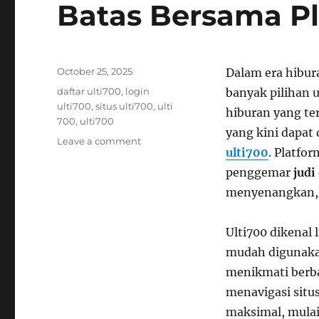
Batas Bersama Pl
Posted
October 25, 2025
Dalam era hibur
on
Tags
daftar ulti700
,
login
banyak pilihan 
ulti700
,
situs ulti700
,
ulti
hiburan yang te
700
,
ulti700
yang kini dapat
on
Leave a comment
ulti700
. Platfo
Serunya
Bermain
penggemar
judi
dan
menyenangkan, 
Menang
Tanpa
Batas
Ulti700 dikenal
Bersama
mudah digunakan
Platform
menikmati berba
Modern
Ini
menavigasi situ
maksimal, mulai