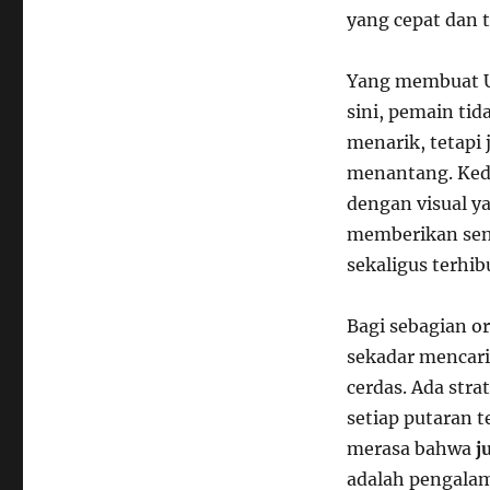
yang cepat dan 
Yang membuat Ul
sini, pemain ti
menarik, tetapi
menantang. Kedu
dengan visual y
memberikan sens
sekaligus terhib
Bagi sebagian o
sekadar mencari
cerdas. Ada stra
setiap putaran 
merasa bahwa
j
adalah pengalam