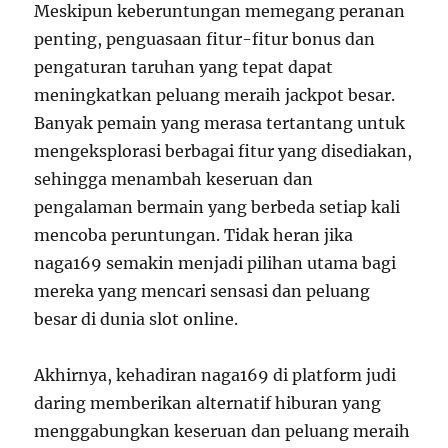
Meskipun keberuntungan memegang peranan
penting, penguasaan fitur-fitur bonus dan
pengaturan taruhan yang tepat dapat
meningkatkan peluang meraih jackpot besar.
Banyak pemain yang merasa tertantang untuk
mengeksplorasi berbagai fitur yang disediakan,
sehingga menambah keseruan dan
pengalaman bermain yang berbeda setiap kali
mencoba peruntungan. Tidak heran jika
naga169 semakin menjadi pilihan utama bagi
mereka yang mencari sensasi dan peluang
besar di dunia slot online.
Akhirnya, kehadiran naga169 di platform judi
daring memberikan alternatif hiburan yang
menggabungkan keseruan dan peluang meraih