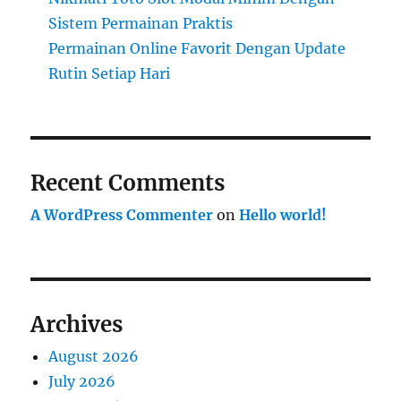
Sistem Permainan Praktis
Permainan Online Favorit Dengan Update
Rutin Setiap Hari
Recent Comments
A WordPress Commenter
on
Hello world!
Archives
August 2026
July 2026