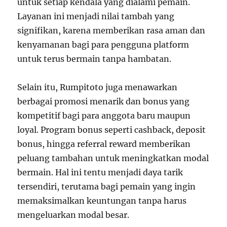
untuk setiap kendala yang dialami pemain.
Layanan ini menjadi nilai tambah yang
signifikan, karena memberikan rasa aman dan
kenyamanan bagi para pengguna platform
untuk terus bermain tanpa hambatan.
Selain itu, Rumpitoto juga menawarkan
berbagai promosi menarik dan bonus yang
kompetitif bagi para anggota baru maupun
loyal. Program bonus seperti cashback, deposit
bonus, hingga referral reward memberikan
peluang tambahan untuk meningkatkan modal
bermain. Hal ini tentu menjadi daya tarik
tersendiri, terutama bagi pemain yang ingin
memaksimalkan keuntungan tanpa harus
mengeluarkan modal besar.