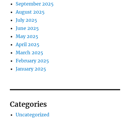
September 2025
August 2025
July 2025
June 2025
May 2025
April 2025
March 2025
February 2025
January 2025
Categories
Uncategorized