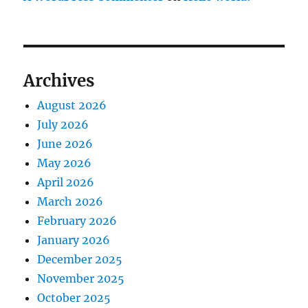
Archives
August 2026
July 2026
June 2026
May 2026
April 2026
March 2026
February 2026
January 2026
December 2025
November 2025
October 2025