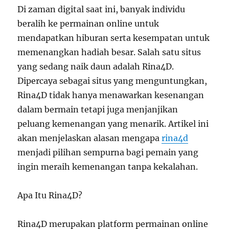
Di zaman digital saat ini, banyak individu
beralih ke permainan online untuk
mendapatkan hiburan serta kesempatan untuk
memenangkan hadiah besar. Salah satu situs
yang sedang naik daun adalah Rina4D.
Dipercaya sebagai situs yang menguntungkan,
Rina4D tidak hanya menawarkan kesenangan
dalam bermain tetapi juga menjanjikan
peluang kemenangan yang menarik. Artikel ini
akan menjelaskan alasan mengapa
rina4d
menjadi pilihan sempurna bagi pemain yang
ingin meraih kemenangan tanpa kekalahan.
Apa Itu Rina4D?
Rina4D merupakan platform permainan online