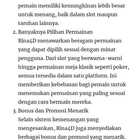
pemain memiliki kemungkinan lebih besar
untuk menang, baik dalam slot maupun
taruhan lainnya.
Banyaknya Pilihan Permainan
Rina4D menawarkan beragam permainan
yang dapat dipilih sesuai dengan minat
pengguna. Dari slot yang berwarna-warni
hingga permainan meja klasik seperti poker,
semua tersedia dalam satu platform. Ini
memberikan kebebasan bagi pemain untuk
menemukan permainan yang paling sesuai
dengan cara bermain mereka.
Bonus dan Promosi Menarik
Selain sistem kemenangan yang
mengesankan, Rina4D juga menyediakan
berbagai bonus dan promosi yang menarik.