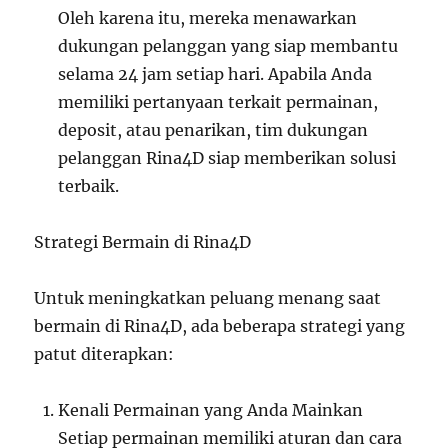
Oleh karena itu, mereka menawarkan
dukungan pelanggan yang siap membantu
selama 24 jam setiap hari. Apabila Anda
memiliki pertanyaan terkait permainan,
deposit, atau penarikan, tim dukungan
pelanggan Rina4D siap memberikan solusi
terbaik.
Strategi Bermain di Rina4D
Untuk meningkatkan peluang menang saat
bermain di Rina4D, ada beberapa strategi yang
patut diterapkan:
Kenali Permainan yang Anda Mainkan
Setiap permainan memiliki aturan dan cara