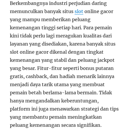
Berkembangnya industri perjudian daring
memunculkan banyak situs
slot
online gacor
yang mampu memberikan peluang
kemenangan tinggi setiap hari. Para pemain
kini tidak perlu lagi meragukan kualitas dari
layanan yang disediakan, karena banyak situs
slot online gacor dikenal dengan tingkat
kemenangan yang stabil dan peluang jackpot
yang besar. Fitur-fitur seperti bonus putaran
gratis, cashback, dan hadiah menarik lainnya
menjadi daya tarik utama yang membuat
pemain betah berlama-lama bermain. Tidak
hanya mengandalkan keberuntungan,
platform ini juga menawarkan strategi dan tips
yang membantu pemain meningkatkan
peluang kemenangan secara signifikan.