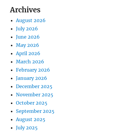
Archives
August 2026
July 2026
June 2026
May 2026
April 2026
March 2026
February 2026
January 2026
December 2025
November 2025
October 2025
September 2025
August 2025
July 2025