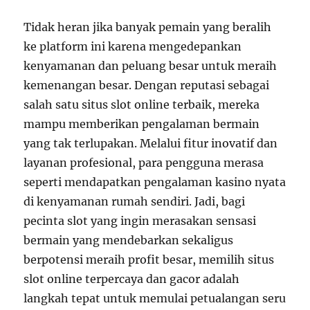
Tidak heran jika banyak pemain yang beralih
ke platform ini karena mengedepankan
kenyamanan dan peluang besar untuk meraih
kemenangan besar. Dengan reputasi sebagai
salah satu situs slot online terbaik, mereka
mampu memberikan pengalaman bermain
yang tak terlupakan. Melalui fitur inovatif dan
layanan profesional, para pengguna merasa
seperti mendapatkan pengalaman kasino nyata
di kenyamanan rumah sendiri. Jadi, bagi
pecinta slot yang ingin merasakan sensasi
bermain yang mendebarkan sekaligus
berpotensi meraih profit besar, memilih situs
slot online terpercaya dan gacor adalah
langkah tepat untuk memulai petualangan seru