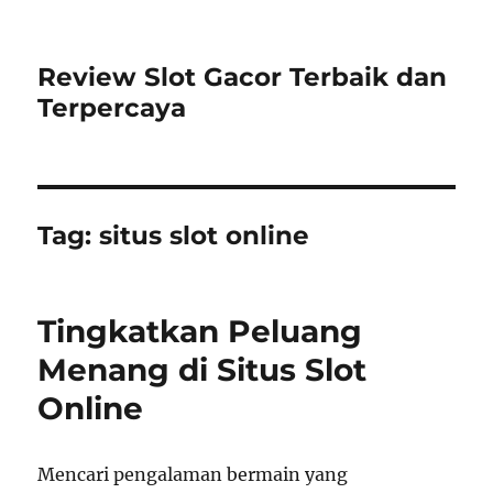
Review Slot Gacor Terbaik dan
Terpercaya
Tag:
situs slot online
Tingkatkan Peluang
Menang di Situs Slot
Online
Mencari pengalaman bermain yang