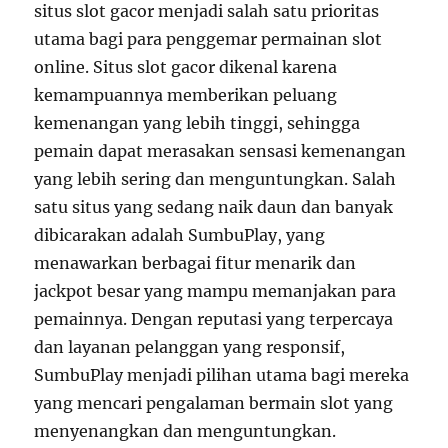
situs slot gacor menjadi salah satu prioritas
utama bagi para penggemar permainan slot
online. Situs slot gacor dikenal karena
kemampuannya memberikan peluang
kemenangan yang lebih tinggi, sehingga
pemain dapat merasakan sensasi kemenangan
yang lebih sering dan menguntungkan. Salah
satu situs yang sedang naik daun dan banyak
dibicarakan adalah SumbuPlay, yang
menawarkan berbagai fitur menarik dan
jackpot besar yang mampu memanjakan para
pemainnya. Dengan reputasi yang terpercaya
dan layanan pelanggan yang responsif,
SumbuPlay menjadi pilihan utama bagi mereka
yang mencari pengalaman bermain slot yang
menyenangkan dan menguntungkan.