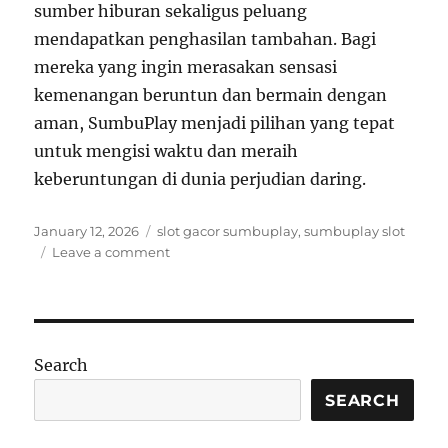
sumber hiburan sekaligus peluang
mendapatkan penghasilan tambahan. Bagi
mereka yang ingin merasakan sensasi
kemenangan beruntun dan bermain dengan
aman, SumbuPlay menjadi pilihan yang tepat
untuk mengisi waktu dan meraih
keberuntungan di dunia perjudian daring.
Posted
Tags
January 12, 2026
slot gacor sumbuplay
,
sumbuplay slot
on
on
Leave a comment
Situs
Slot
Gacor
Paling
Stabil
Search
untuk
Main
SEARCH
Santai
Tapi