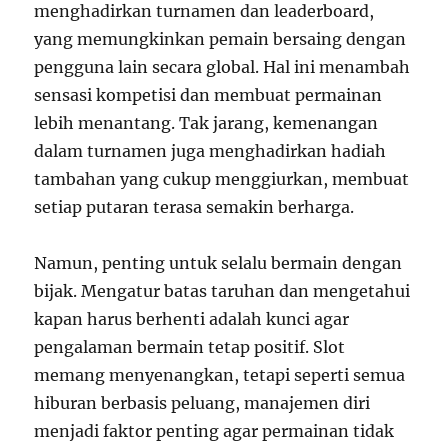
menghadirkan turnamen dan leaderboard,
yang memungkinkan pemain bersaing dengan
pengguna lain secara global. Hal ini menambah
sensasi kompetisi dan membuat permainan
lebih menantang. Tak jarang, kemenangan
dalam turnamen juga menghadirkan hadiah
tambahan yang cukup menggiurkan, membuat
setiap putaran terasa semakin berharga.
Namun, penting untuk selalu bermain dengan
bijak. Mengatur batas taruhan dan mengetahui
kapan harus berhenti adalah kunci agar
pengalaman bermain tetap positif. Slot
memang menyenangkan, tetapi seperti semua
hiburan berbasis peluang, manajemen diri
menjadi faktor penting agar permainan tidak