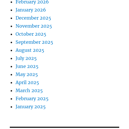
February 2026
January 2026
December 2025
November 2025
October 2025
September 2025
August 2025
July 2025
June 2025
May 2025
April 2025
March 2025
February 2025
January 2025