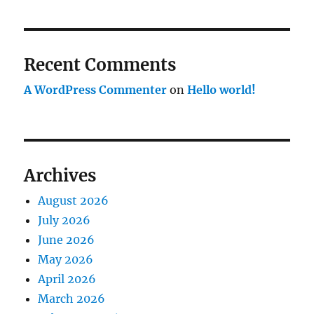
Recent Comments
A WordPress Commenter
on
Hello world!
Archives
August 2026
July 2026
June 2026
May 2026
April 2026
March 2026