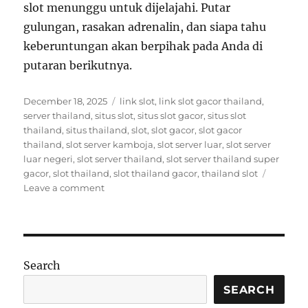
slot menunggu untuk dijelajahi. Putar
gulungan, rasakan adrenalin, dan siapa tahu
keberuntungan akan berpihak pada Anda di
putaran berikutnya.
Posted
Tags
December 18, 2025
link slot
,
link slot gacor thailand
,
on
server thailand
,
situs slot
,
situs slot gacor
,
situs slot
thailand
,
situs thailand
,
slot
,
slot gacor
,
slot gacor
thailand
,
slot server kamboja
,
slot server luar
,
slot server
luar negeri
,
slot server thailand
,
slot server thailand super
gacor
,
slot thailand
,
slot thailand gacor
,
thailand slot
on
Leave a comment
Sensasi
Menang
Besar
dengan
Permainan
Search
Slot
yang
SEARCH
Seru