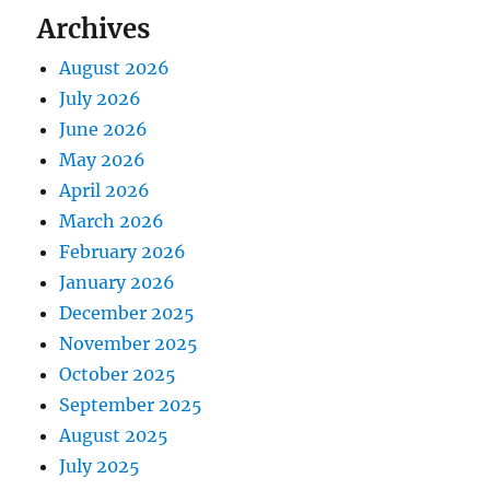
Archives
August 2026
July 2026
June 2026
May 2026
April 2026
March 2026
February 2026
January 2026
December 2025
November 2025
October 2025
September 2025
August 2025
July 2025