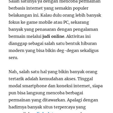
Salah satunya ya dengan mencoba permainan
berbasis internet yang semakin populer
belakangan ini. Kalau dulu orang lebih banyak
fokus ke game mobile atau PC, sekarang
banyak yang penasaran dengan pengalaman
bermain melalui
judi online
. Aktivitas ini
dianggap sebagai salah satu bentuk hiburan
modern yang bisa bikin deg-degan sekaligus
seru.
Nah, salah satu hal yang bikin banyak orang
tertarik adalah kemudahan akses. Tinggal
modal smartphone dan koneksi internet, siapa
pun bisa langsung mencoba berbagai
permainan yang ditawarkan. Apalagi dengan
hadirnya banyak situs terpercaya yang