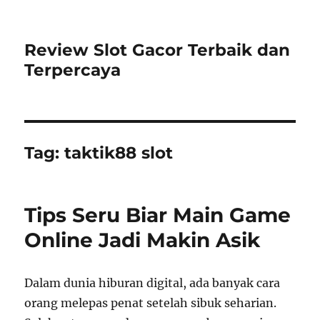
Review Slot Gacor Terbaik dan
Terpercaya
Tag:
taktik88 slot
Tips Seru Biar Main Game
Online Jadi Makin Asik
Dalam dunia hiburan digital, ada banyak cara
orang melepas penat setelah sibuk seharian.