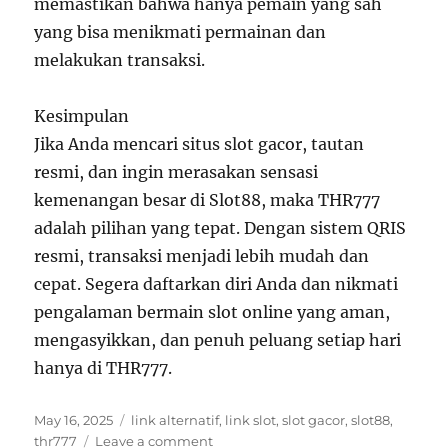
memastikan bahwa hanya pemain yang sah
yang bisa menikmati permainan dan
melakukan transaksi.
Kesimpulan
Jika Anda mencari situs slot gacor, tautan
resmi, dan ingin merasakan sensasi
kemenangan besar di Slot88, maka THR777
adalah pilihan yang tepat. Dengan sistem QRIS
resmi, transaksi menjadi lebih mudah dan
cepat. Segera daftarkan diri Anda dan nikmati
pengalaman bermain slot online yang aman,
mengasyikkan, dan penuh peluang setiap hari
hanya di THR777.
Posted
Tags
May 16, 2025
link alternatif
,
link slot
,
slot gacor
,
slot88
,
on
on
thr777
Leave a comment