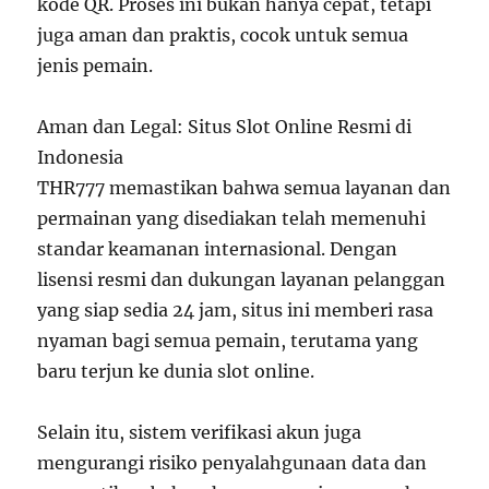
kode QR. Proses ini bukan hanya cepat, tetapi
juga aman dan praktis, cocok untuk semua
jenis pemain.
Aman dan Legal: Situs Slot Online Resmi di
Indonesia
THR777 memastikan bahwa semua layanan dan
permainan yang disediakan telah memenuhi
standar keamanan internasional. Dengan
lisensi resmi dan dukungan layanan pelanggan
yang siap sedia 24 jam, situs ini memberi rasa
nyaman bagi semua pemain, terutama yang
baru terjun ke dunia slot online.
Selain itu, sistem verifikasi akun juga
mengurangi risiko penyalahgunaan data dan