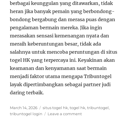
berbagai keunggulan yang ditawarkan, tidak
heran jika banyak pemain yang berbondong-
bondong bergabung dan merasa puas dengan
pengalaman bermain mereka. Jika ingin
merasakan sensasi kemenangan nyata dan
meraih keberuntungan besar, tidak ada
salahnya untuk mencoba peruntungan di situs
togel HK yang terpercaya ini. Keyakinan akan
keamanan dan kenyamanan saat bermain
menjadi faktor utama mengapa Tribuntogel
layak dipertimbangkan sebagai partner judi
daring terbaik.
Posted
Tags
March 14, 2026
situs togel hk
,
togel hk
,
tribuntogel
,
on
on
tribuntogel login
Leave a comment
Raih
Jackpot