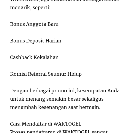
menarik, seperti:
Bonus Anggota Baru
Bonus Deposit Harian
Cashback Kekalahan
Komisi Referral Seumur Hidup
Dengan berbagai promo ini, kesempatan Anda
untuk menang semakin besar sekaligus
menambah kesenangan saat bermain.
Cara Mendaftar di WAKTOGEL
Proses pendaftaran di WAKTOGEL sangat