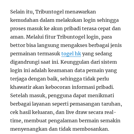
Selain itu, Tribuntogel menawarkan
kemudahan dalam melakukan login sehingga
proses masuk ke akun pribadi terasa cepat dan
aman. Melalui fitur Tribuntogel login, para
bettor bisa langsung mengakses berbagai jenis
permainan termasuk
togel hk
yang sedang
digandrungi saat ini. Keunggulan dari sistem
login ini adalah keamanan data pemain yang
terjaga dengan baik, sehingga tidak perlu
khawatir akan kebocoran informasi pribadi.
Setelah masuk, pengguna dapat menikmati
berbagai layanan seperti pemasangan taruhan,
cek hasil keluaran, dan live draw secara real-
time, membuat pengalaman bermain semakin
menyenangkan dan tidak membosankan.