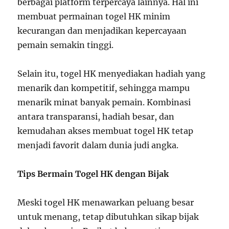
berbagai platform terpercaya lainnya. Hal ini
membuat permainan togel HK minim
kecurangan dan menjadikan kepercayaan
pemain semakin tinggi.
Selain itu, togel HK menyediakan hadiah yang
menarik dan kompetitif, sehingga mampu
menarik minat banyak pemain. Kombinasi
antara transparansi, hadiah besar, dan
kemudahan akses membuat togel HK tetap
menjadi favorit dalam dunia judi angka.
Tips Bermain Togel HK dengan Bijak
Meski togel HK menawarkan peluang besar
untuk menang, tetap dibutuhkan sikap bijak