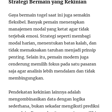
Strategi Bermain yang Kekinian
Gaya bermain togel saat ini juga semakin
fleksibel. Banyak pemain menerapkan
manajemen modal yang ketat agar tidak
terjebak emosi. Strategi seperti membagi
modal harian, menentukan batas kalah, dan
tidak memaksakan taruhan menjadi prinsip
penting. Selain itu, pemain modern juga
cenderung memilih fokus pada satu pasaran
saja agar analisis lebih mendalam dan tidak
membingungkan.
Pendekatan kekinian lainnya adalah
mengombinasikan data dengan logika
sederhana, bukan sekadar mengikuti prediksi