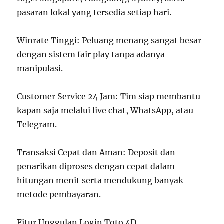
pasaran lokal yang tersedia setiap hari.
Winrate Tinggi: Peluang menang sangat besar
dengan sistem fair play tanpa adanya
manipulasi.
Customer Service 24 Jam: Tim siap membantu
kapan saja melalui live chat, WhatsApp, atau
Telegram.
Transaksi Cepat dan Aman: Deposit dan
penarikan diproses dengan cepat dalam
hitungan menit serta mendukung banyak
metode pembayaran.
Fitur Unggulan Login Toto 4D