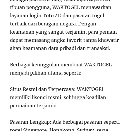
ribuan pengguna, WAKTOGEL menawarkan
layanan login Toto 4D dan pasaran togel
terbaik dari beragam negara. Dengan
keamanan yang sangat terjamin, para pemain
dapat memasang angka favorit tanpa khawatir
akan keamanan data pribadi dan transaksi.
Berbagai keunggulan membuat WAKTOGEL
menjadi pilihan utama seperti:
Situs Resmi dan Terpercaya: WAKTOGEL
memiliki lisensi resmi, sehingga keadilan
permainan terjamin.
Pasaran Lengkap: Ada berbagai pasaran seperti
togel Singapore, Hongkong, Sydney, serta