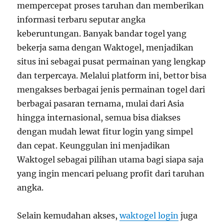
mempercepat proses taruhan dan memberikan
informasi terbaru seputar angka
keberuntungan. Banyak bandar togel yang
bekerja sama dengan Waktogel, menjadikan
situs ini sebagai pusat permainan yang lengkap
dan terpercaya. Melalui platform ini, bettor bisa
mengakses berbagai jenis permainan togel dari
berbagai pasaran ternama, mulai dari Asia
hingga internasional, semua bisa diakses
dengan mudah lewat fitur login yang simpel
dan cepat. Keunggulan ini menjadikan
Waktogel sebagai pilihan utama bagi siapa saja
yang ingin mencari peluang profit dari taruhan
angka.
Selain kemudahan akses,
waktogel login
juga