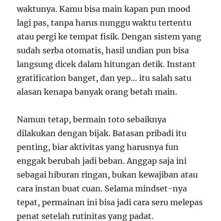
waktunya. Kamu bisa main kapan pun mood
lagi pas, tanpa harus nunggu waktu tertentu
atau pergi ke tempat fisik. Dengan sistem yang
sudah serba otomatis, hasil undian pun bisa
langsung dicek dalam hitungan detik. Instant
gratification banget, dan yep… itu salah satu
alasan kenapa banyak orang betah main.
Namun tetap, bermain toto sebaiknya
dilakukan dengan bijak. Batasan pribadi itu
penting, biar aktivitas yang harusnya fun
enggak berubah jadi beban. Anggap saja ini
sebagai hiburan ringan, bukan kewajiban atau
cara instan buat cuan. Selama mindset-nya
tepat, permainan ini bisa jadi cara seru melepas
penat setelah rutinitas yang padat.