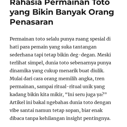
Rahasia Permainan Toto
Toto
Online
yang Bikin Banyak Orang
di
Penasaran
Era
Digital
Permainan toto selalu punya ruang spesial di
hati para pemain yang suka tantangan
sederhana tapi tetap bikin deg-degan. Meski
terlihat simpel, dunia toto sebenarnya punya
dinamika yang cukup menarik buat diulik.
Mulai dari cara orang memilih angka, tren
permainan, sampai ritual-ritual unik yang
kadang bikin kita mikir, “Ini seru juga ya?”
Artikel ini bakal ngebahas dunia toto dengan
vibe santai namun tetap sopan, biar enak
dibaca tanpa kehilangan insight pentingnya.