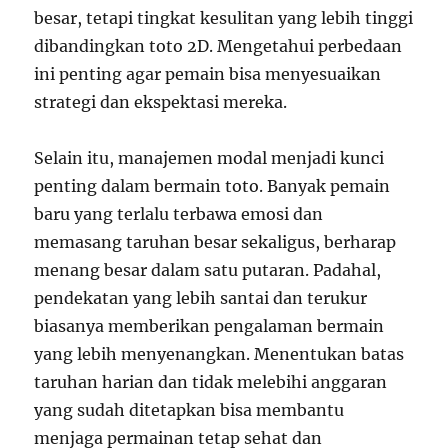
besar, tetapi tingkat kesulitan yang lebih tinggi
dibandingkan toto 2D. Mengetahui perbedaan
ini penting agar pemain bisa menyesuaikan
strategi dan ekspektasi mereka.
Selain itu, manajemen modal menjadi kunci
penting dalam bermain toto. Banyak pemain
baru yang terlalu terbawa emosi dan
memasang taruhan besar sekaligus, berharap
menang besar dalam satu putaran. Padahal,
pendekatan yang lebih santai dan terukur
biasanya memberikan pengalaman bermain
yang lebih menyenangkan. Menentukan batas
taruhan harian dan tidak melebihi anggaran
yang sudah ditetapkan bisa membantu
menjaga permainan tetap sehat dan