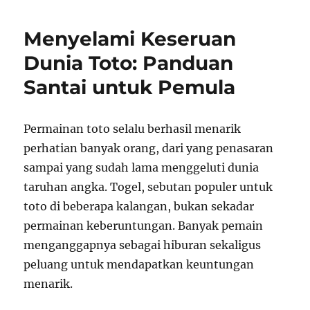
Toto?
Yuk,
Menyelami Keseruan
Pahami
Dulu
Dunia Toto: Panduan
Seluk-
Santai untuk Pemula
Beluk
dan
Pilih
Bandar
Permainan toto selalu berhasil menarik
yang
perhatian banyak orang, dari yang penasaran
Tepat!
sampai yang sudah lama menggeluti dunia
taruhan angka. Togel, sebutan populer untuk
toto di beberapa kalangan, bukan sekadar
permainan keberuntungan. Banyak pemain
menganggapnya sebagai hiburan sekaligus
peluang untuk mendapatkan keuntungan
menarik.