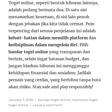
Togel online, seperti bentuk hiburan lainnya,
adalah pedang bermata dua. Di satu sisi
menawarkan keseruan, di sisi lain penuh
dengan jebakan jika kita tidak cermat. Poin
terpenting dari semua penjelasan ini adalah
kehati-hatian dalam memilih platform
dan
kedisiplinan dalam mengelola diri
. Pilih
bandar togel online
yang transparan dan
berizin, selalu ingat batasan budget, dan
jangan biarkan hiburan ini mengganggu
kehidupan finansial dan sosialmu. Jadilah
pemain yang cerdas, yang berhibur tanpa buta
akan risiko. Stay safe and play responsibly!
Posted
Tags
January 7, 2026
bandar togel online
,
meme4d
,
togel
,
on
on
togel online
Leave a comment
Main