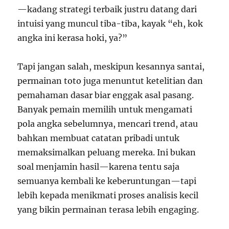
—kadang strategi terbaik justru datang dari
intuisi yang muncul tiba-tiba, kayak “eh, kok
angka ini kerasa hoki, ya?”
Tapi jangan salah, meskipun kesannya santai,
permainan toto juga menuntut ketelitian dan
pemahaman dasar biar enggak asal pasang.
Banyak pemain memilih untuk mengamati
pola angka sebelumnya, mencari trend, atau
bahkan membuat catatan pribadi untuk
memaksimalkan peluang mereka. Ini bukan
soal menjamin hasil—karena tentu saja
semuanya kembali ke keberuntungan—tapi
lebih kepada menikmati proses analisis kecil
yang bikin permainan terasa lebih engaging.