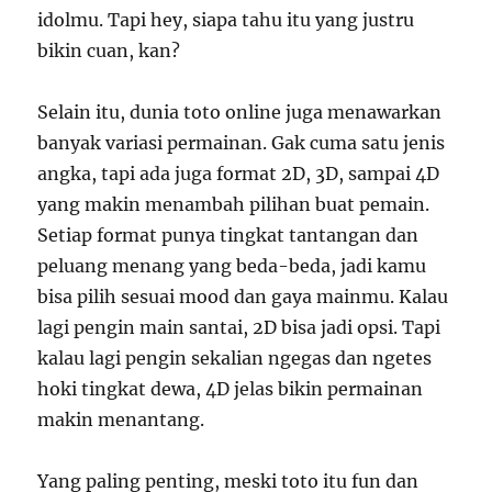
idolmu. Tapi hey, siapa tahu itu yang justru
bikin cuan, kan?
Selain itu, dunia toto online juga menawarkan
banyak variasi permainan. Gak cuma satu jenis
angka, tapi ada juga format 2D, 3D, sampai 4D
yang makin menambah pilihan buat pemain.
Setiap format punya tingkat tantangan dan
peluang menang yang beda-beda, jadi kamu
bisa pilih sesuai mood dan gaya mainmu. Kalau
lagi pengin main santai, 2D bisa jadi opsi. Tapi
kalau lagi pengin sekalian ngegas dan ngetes
hoki tingkat dewa, 4D jelas bikin permainan
makin menantang.
Yang paling penting, meski toto itu fun dan