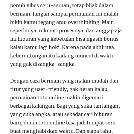
penuh vibes seru-seruan, tetap bijak dalam
bermain. Jangan sampai permainan ini malah
bikin kamu tegang atau overthinking. Main
seperlunya, nikmati prosesnya, dan anggap aja
ini hiburan yang kebetulan bisa ngasih bonus
kalau kamu lagi hoki. Karena pada akhirnya,
keberuntungan itu kadang muncul di waktu
yang gak disangka-sangka.
Dengan cara bermain yang makin mudah dan
fitur yang user-friendly, gak heran kalau
permainan toto online makin digemari
berbagai kalangan. Bagi yang suka tantangan,
yang suka angka, atau sekadar cari hiburan
baru, dunia toto online bisa jadi tempat seru
buat menghabiskan waktu. Dan siapa tahu,