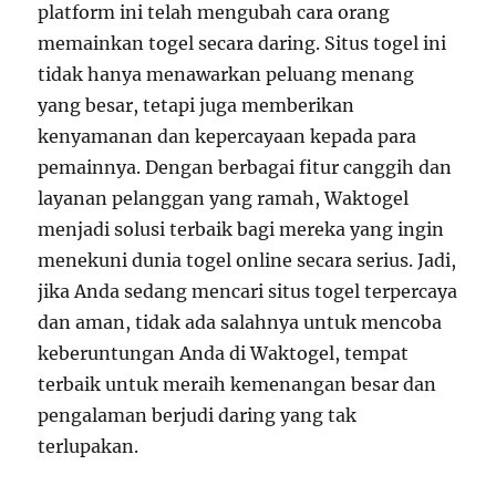
platform ini telah mengubah cara orang
memainkan togel secara daring. Situs togel ini
tidak hanya menawarkan peluang menang
yang besar, tetapi juga memberikan
kenyamanan dan kepercayaan kepada para
pemainnya. Dengan berbagai fitur canggih dan
layanan pelanggan yang ramah, Waktogel
menjadi solusi terbaik bagi mereka yang ingin
menekuni dunia togel online secara serius. Jadi,
jika Anda sedang mencari situs togel terpercaya
dan aman, tidak ada salahnya untuk mencoba
keberuntungan Anda di Waktogel, tempat
terbaik untuk meraih kemenangan besar dan
pengalaman berjudi daring yang tak
terlupakan.