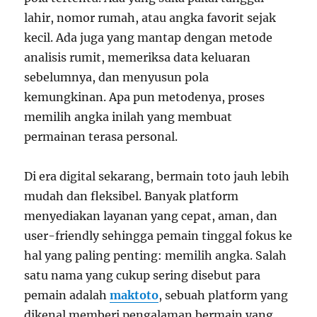
lahir, nomor rumah, atau angka favorit sejak
kecil. Ada juga yang mantap dengan metode
analisis rumit, memeriksa data keluaran
sebelumnya, dan menyusun pola
kemungkinan. Apa pun metodenya, proses
memilih angka inilah yang membuat
permainan terasa personal.
Di era digital sekarang, bermain toto jauh lebih
mudah dan fleksibel. Banyak platform
menyediakan layanan yang cepat, aman, dan
user-friendly sehingga pemain tinggal fokus ke
hal yang paling penting: memilih angka. Salah
satu nama yang cukup sering disebut para
pemain adalah
maktoto
, sebuah platform yang
dikenal memberi pengalaman bermain yang