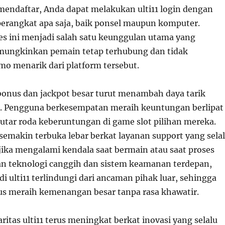
 mendaftar, Anda dapat melakukan ulti11 login dengan
erangkat apa saja, baik ponsel maupun komputer.
 ini menjadi salah satu keunggulan utama yang
mungkinkan pemain tetap terhubung dan tidak
mo menarik dari platform tersebut.
r bonus dan jackpot besar turut menambah daya tarik
11. Pengguna berkesempatan meraih keuntungan berlipat
tar roda keberuntungan di game slot pilihan mereka.
semakin terbuka lebar berkat layanan support yang sela
ika mengalami kendala saat bermain atau saat proses
an teknologi canggih dan sistem keamanan terdepan,
 di ulti11 terlindungi dari ancaman pihak luar, sehingga
us meraih kemenangan besar tanpa rasa khawatir.
ritas ulti11 terus meningkat berkat inovasi yang selalu