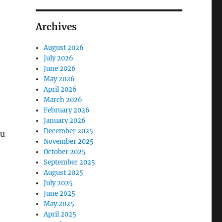
Archives
August 2026
July 2026
June 2026
May 2026
April 2026
March 2026
February 2026
January 2026
December 2025
lu
November 2025
October 2025
September 2025
August 2025
July 2025
June 2025
May 2025
April 2025