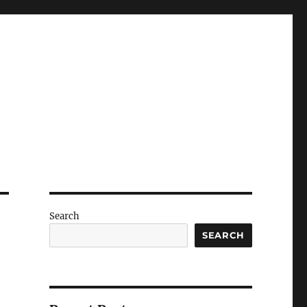
Search
SEARCH