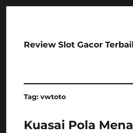
Review Slot Gacor Terbai
Tag:
vwtoto
Kuasai Pola Menan