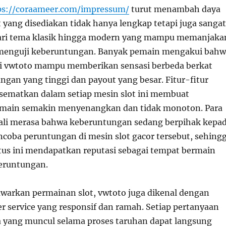
ps://coraameer.com/impressum/
turut menambah daya
t yang disediakan tidak hanya lengkap tetapi juga sangat
 dari tema klasik hingga modern yang mampu memanjaka
 menguji keberuntungan. Banyak pemain mengakui bahw
 di vwtoto mampu memberikan sensasi berbeda berkat
gan yang tinggi dan payout yang besar. Fitur-fitur
sematkan dalam setiap mesin slot ini membuat
main semakin menyenangkan dan tidak monoton. Para
ali merasa bahwa keberuntungan sedang berpihak kepa
coba peruntungan di mesin slot gacor tersebut, sehing
situs ini mendapatkan reputasi sebagai tempat bermain
eruntungan.
arkan permainan slot, vwtoto juga dikenal dengan
r service yang responsif dan ramah. Setiap pertanyaan
 yang muncul selama proses taruhan dapat langsung