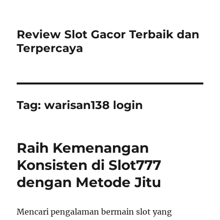
Review Slot Gacor Terbaik dan
Terpercaya
Tag:
warisan138 login
Raih Kemenangan
Konsisten di Slot777
dengan Metode Jitu
Mencari pengalaman bermain slot yang