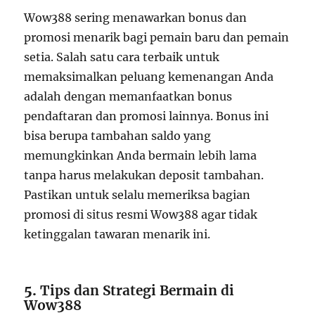
Wow388 sering menawarkan bonus dan
promosi menarik bagi pemain baru dan pemain
setia. Salah satu cara terbaik untuk
memaksimalkan peluang kemenangan Anda
adalah dengan memanfaatkan bonus
pendaftaran dan promosi lainnya. Bonus ini
bisa berupa tambahan saldo yang
memungkinkan Anda bermain lebih lama
tanpa harus melakukan deposit tambahan.
Pastikan untuk selalu memeriksa bagian
promosi di situs resmi Wow388 agar tidak
ketinggalan tawaran menarik ini.
5.
Tips dan Strategi Bermain di
Wow388