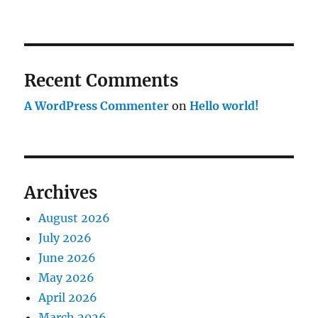
Recent Comments
A WordPress Commenter
on
Hello world!
Archives
August 2026
July 2026
June 2026
May 2026
April 2026
March 2026