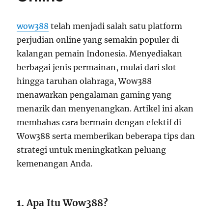
wow388
telah menjadi salah satu platform
perjudian online yang semakin populer di
kalangan pemain Indonesia. Menyediakan
berbagai jenis permainan, mulai dari slot
hingga taruhan olahraga, Wow388
menawarkan pengalaman gaming yang
menarik dan menyenangkan. Artikel ini akan
membahas cara bermain dengan efektif di
Wow388 serta memberikan beberapa tips dan
strategi untuk meningkatkan peluang
kemenangan Anda.
1.
Apa Itu Wow388?