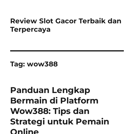
Review Slot Gacor Terbaik dan
Terpercaya
Tag:
wow388
Panduan Lengkap
Bermain di Platform
Wow388: Tips dan
Strategi untuk Pemain
Online