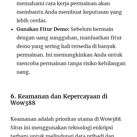
memahami cara kerja permainan akan
membantu Anda membuat keputusan yang
lebih cerdas.
Gunakan Fitur Demo:
Sebelum bermain
dengan uang sungguhan, manfaatkan fitur
demo yang sering kali tersedia di banyak
permainan. Ini memungkinkan Anda untuk
mencoba permainan tanpa risiko kehilangan
uang.
6.
Keamanan dan Kepercayaan di
Wow388
Keamanan adalah prioritas utama di Wow388.
Situs ini menggunakan teknologi enkripsi
terbaru untuk melindungi data pribadi dan