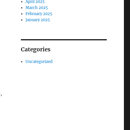
April 2025
March 2025
February 2025
January 2025
Categories
Uncategorized
,