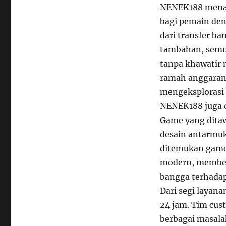
NENEK188 menawa
bagi pemain den
dari transfer ba
tambahan, semu
tanpa khawatir 
ramah anggaran,
mengeksplorasi
NENEK188 juga d
Game yang dita
desain antarmuk
ditemukan game
modern, member
bangga terhadap
Dari segi laya
24 jam. Tim cus
berbagai masala