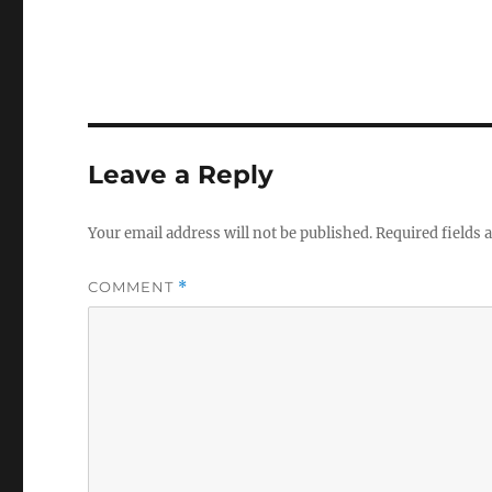
Leave a Reply
Your email address will not be published.
Required fields
COMMENT
*