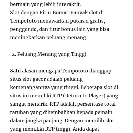
bermain yang lebih interaktif.
Slot dengan Fitur Bonus: Banyak slot di
Tempototo menawarkan putaran gratis,
pengganda, dan fitur bonus lain yang bisa
meningkatkan peluang menang.
Peluang Menang yang Tinggi
Satu alasan mengapa Tempototo dianggap
situs slot gacor adalah peluang
kemenangannya yang tinggi. Beberapa slot di
situs ini memiliki RTP (Return to Player) yang
sangat menarik. RTP adalah persentase total
taruhan yang dikembalikan kepada pemain
dalam jangka panjang. Dengan memilih slot
yang memiliki RTP tinggi, Anda dapat