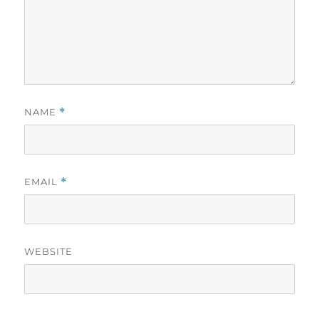
NAME
*
EMAIL
*
WEBSITE