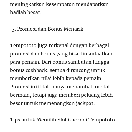
meningkatkan kesempatan mendapatkan
hadiah besar.
Promosi dan Bonus Menarik
Tempototo juga terkenal dengan berbagai
promosi dan bonus yang bisa dimanfaatkan
para pemain. Dari bonus sambutan hingga
bonus cashback, semua dirancang untuk
memberikan nilai lebih kepada pemain.
Promosi ini tidak hanya menambah modal
bermain, tetapi juga memberi peluang lebih
besar untuk memenangkan jackpot.
Tips untuk Memilih Slot Gacor di Tempototo