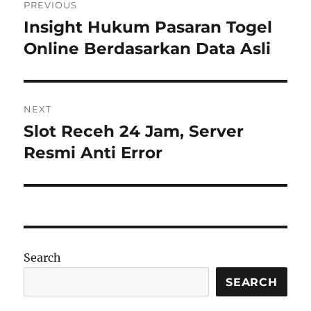
PREVIOUS
navigation
Insight Hukum Pasaran Togel
Previous
post:
Online Berdasarkan Data Asli
NEXT
Slot Receh 24 Jam, Server
Next
post:
Resmi Anti Error
Search
SEARCH