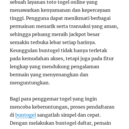
sebuah layanan toto togel online yang
menawarkan kenyamanan dan kepercayaan
tinggi. Pengguna dapat menikmati berbagai
permainan menarik serta transaksi yang aman,
sehingga peluang meraih jackpot besar
semakin terbuka lebar setiap harinya.
Keunggulan buntogel tidak hanya terletak
pada kemudahan akses, tetapi juga pada fitur
lengkap yang mendukung pengalaman
bermain yang menyenangkan dan
menguntungkan.
Bagi para penggemar togel yang ingin
mencoba keberuntungan, proses pendaftaran
di
buntogel
sangatlah simpel dan cepat.
Dengan melakukan buntogel daftar, pemain