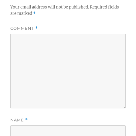
Your email address will not be published.
Required fields
are marked
*
COMMENT
*
NAME
*