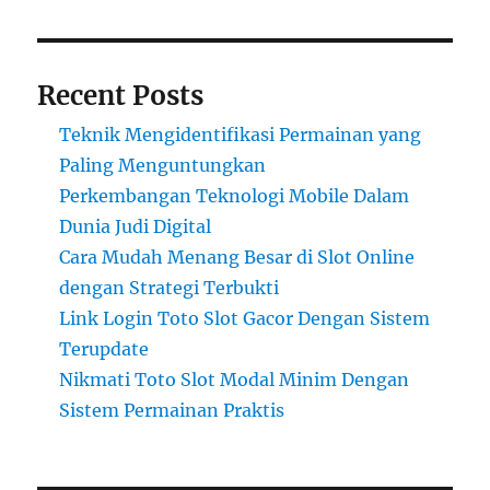
Recent Posts
Teknik Mengidentifikasi Permainan yang
Paling Menguntungkan
Perkembangan Teknologi Mobile Dalam
Dunia Judi Digital
Cara Mudah Menang Besar di Slot Online
dengan Strategi Terbukti
Link Login Toto Slot Gacor Dengan Sistem
Terupdate
Nikmati Toto Slot Modal Minim Dengan
Sistem Permainan Praktis