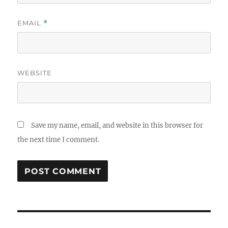
EMAIL
*
WEBSITE
Save my name, email, and website in this browser for
the next time I comment.
Post