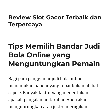
Review Slot Gacor Terbaik dan
Terpercaya
Tips Memilih Bandar Judi
Bola Online yang
Menguntungkan Pemain
Bagi para penggemar judi bola online,
menemukan bandar yang tepat bukanlah hal
sepele. Banyak faktor yang menentukan
apakah pengalaman taruhan Anda akan
menguntungkan atau justru merugikan.