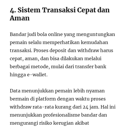
4. Sistem Transaksi Cepat dan
Aman
Bandar judi bola online yang menguntungkan
pemain selalu memperhatikan kemudahan
transaksi. Proses deposit dan withdraw harus
cepat, aman, dan bisa dilakukan melalui
berbagai metode, mulai dari transfer bank
hingga e-wallet.
Data menunjukkan pemain lebih nyaman
bermain di platform dengan waktu proses
withdraw rata-rata kurang dari 24 jam. Hal ini
menunjukkan profesionalisme bandar dan
mengurangi risiko kerugian akibat