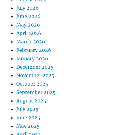
July 2026
June 2026
May 2026
April 2026
March 2026
February 2026
January 2026
December 2025
November 2025
October 2025
September 2025
August 2025
July 2025
June 2025
May 2025
April 2025