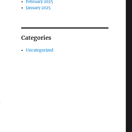
February 2025
January 2025
Categories
Uncategorized
h