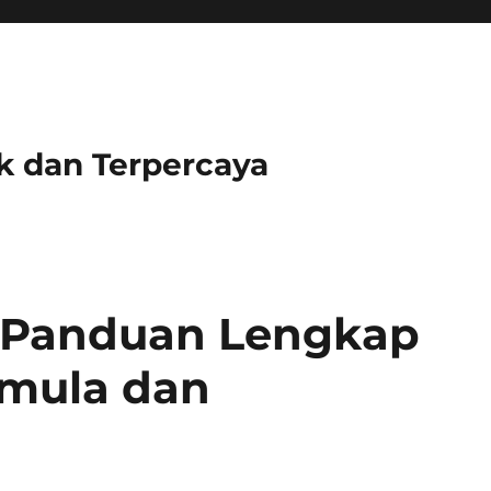
k dan Terpercaya
 Panduan Lengkap
mula dan