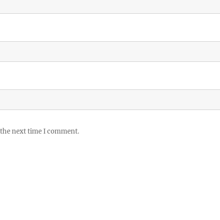
 the next time I comment.