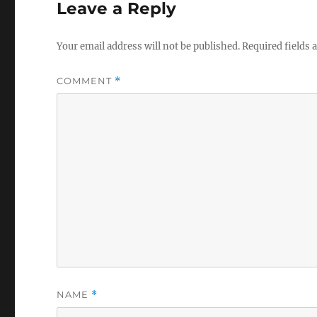
Leave a Reply
Your email address will not be published.
Required fields
COMMENT
*
NAME
*