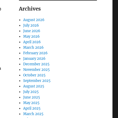
Archives
D
August 2026
July 2026
June 2026
May 2026
April 2026
March 2026
February 2026
January 2026
December 2025
a
November 2025
October 2025
September 2025
August 2025
July 2025
June 2025
May 2025
April 2025
March 2025