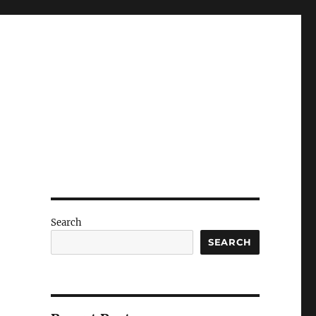
Search
SEARCH