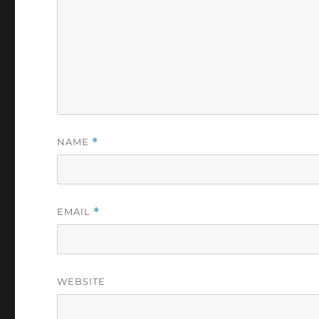
NAME
*
EMAIL
*
WEBSITE