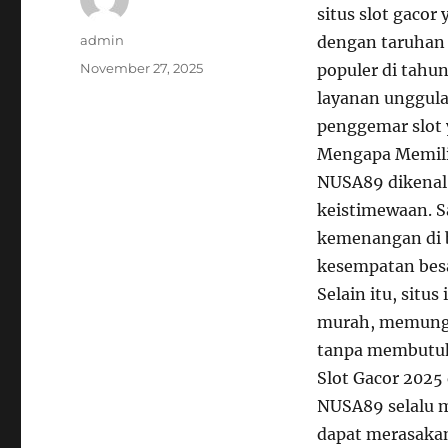
situs slot gac
Author
admin
dengan taruhan 
Posted
November 27, 2025
populer di tahu
on
layanan unggula
penggemar slot 
Mengapa Memil
NUSA89 dikenal 
keistimewaan. S
kemenangan di 
kesempatan besa
Selain itu, situ
murah, memung
tanpa membutuh
Slot Gacor 2025
NUSA89 selalu m
dapat merasaka