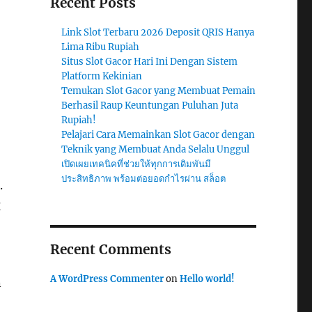
Recent Posts
Link Slot Terbaru 2026 Deposit QRIS Hanya
Lima Ribu Rupiah
Situs Slot Gacor Hari Ini Dengan Sistem
Platform Kekinian
Temukan Slot Gacor yang Membuat Pemain
Berhasil Raup Keuntungan Puluhan Juta
Rupiah!
Pelajari Cara Memainkan Slot Gacor dengan
Teknik yang Membuat Anda Selalu Unggul
เปิดเผยเทคนิคที่ช่วยให้ทุกการเดิมพันมี
ประสิทธิภาพ พร้อมต่อยอดกำไรผ่าน สล็อต
.
g
Recent Comments
A WordPress Commenter
on
Hello world!
n