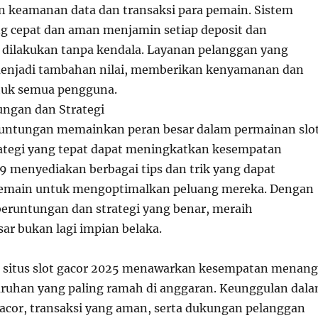
 keamanan data dan transaksi para pemain. Sistem
g cepat dan aman menjamin setiap deposit dan
 dilakukan tanpa kendala. Layanan pelanggan yang
menjadi tambahan nilai, memberikan kenyamanan dan
tuk semua pengguna.
ngan dan Strategi
untungan memainkan peran besar dalam permainan slot
ategi yang tepat dapat meningkatkan kesempatan
menyediakan berbagai tips dan trik yang dapat
 pemain untuk mengoptimalkan peluang mereka. Dengan
runtungan dan strategi yang benar, meraih
r bukan lagi impian belaka.
 situs slot gacor 2025 menawarkan kesempatan menang
aruhan yang paling ramah di anggaran. Keunggulan dal
acor, transaksi yang aman, serta dukungan pelanggan