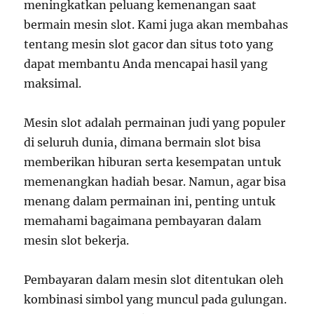
meningkatkan peluang kemenangan saat
bermain mesin slot. Kami juga akan membahas
tentang mesin slot gacor dan situs toto yang
dapat membantu Anda mencapai hasil yang
maksimal.
Mesin slot adalah permainan judi yang populer
di seluruh dunia, dimana bermain slot bisa
memberikan hiburan serta kesempatan untuk
memenangkan hadiah besar. Namun, agar bisa
menang dalam permainan ini, penting untuk
memahami bagaimana pembayaran dalam
mesin slot bekerja.
Pembayaran dalam mesin slot ditentukan oleh
kombinasi simbol yang muncul pada gulungan.