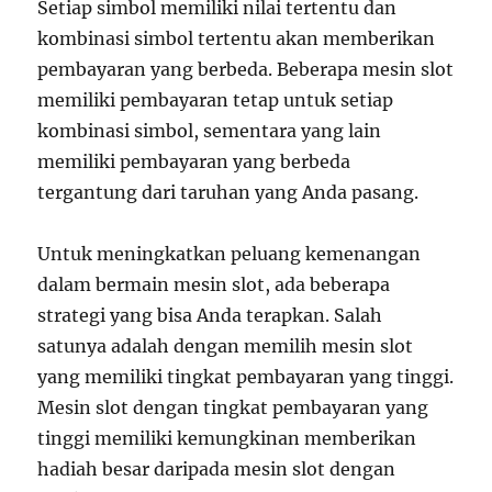
Setiap simbol memiliki nilai tertentu dan
kombinasi simbol tertentu akan memberikan
pembayaran yang berbeda. Beberapa mesin slot
memiliki pembayaran tetap untuk setiap
kombinasi simbol, sementara yang lain
memiliki pembayaran yang berbeda
tergantung dari taruhan yang Anda pasang.
Untuk meningkatkan peluang kemenangan
dalam bermain mesin slot, ada beberapa
strategi yang bisa Anda terapkan. Salah
satunya adalah dengan memilih mesin slot
yang memiliki tingkat pembayaran yang tinggi.
Mesin slot dengan tingkat pembayaran yang
tinggi memiliki kemungkinan memberikan
hadiah besar daripada mesin slot dengan