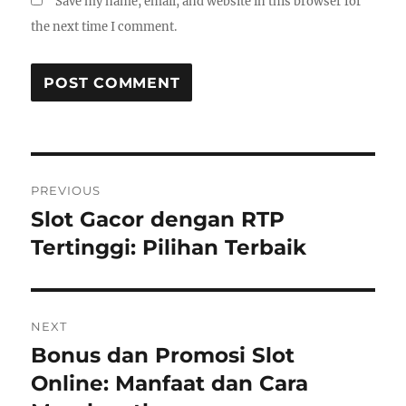
Save my name, email, and website in this browser for
the next time I comment.
Post
PREVIOUS
navigation
Slot Gacor dengan RTP
Previous
post:
Tertinggi: Pilihan Terbaik
NEXT
Bonus dan Promosi Slot
Next
post:
Online: Manfaat dan Cara