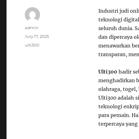
Industri judi o
teknologi digit
Author
admin
seluruh dunia. S
Posted
July 17, 2025
dan dipercaya o
on
Tags
ulti300
menawarkan ber
transparan, menj
Ulti300
hadir se
menghadirkan be
olahraga, togel
Ulti300 adalah
teknologi enkri
para pemain. Hal
terpercaya yang