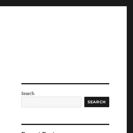
Search
SEARCH