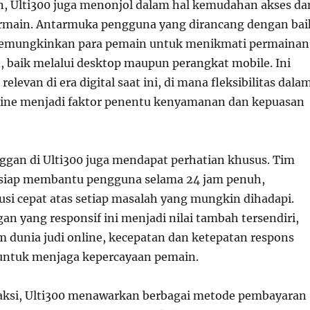
, Ulti300 juga menonjol dalam hal kemudahan akses da
main. Antarmuka pengguna yang dirancang dengan bai
memungkinkan para pemain untuk menikmati permainan
 baik melalui desktop maupun perangkat mobile. Ini
elevan di era digital saat ini, di mana fleksibilitas dala
line menjadi faktor penentu kenyamanan dan kepuasan
ggan di Ulti300 juga mendapat perhatian khusus. Tim
 siap membantu pengguna selama 24 jam penuh,
si cepat atas setiap masalah yang mungkin dihadapi.
n yang responsif ini menjadi nilai tambah tersendiri,
 dunia judi online, kecepatan dan ketepatan respons
untuk menjaga kepercayaan pemain.
aksi, Ulti300 menawarkan berbagai metode pembayaran