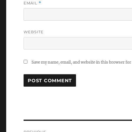
EMAIL
*
WEBSITE
Save my name, email, and website in this browser for
Post