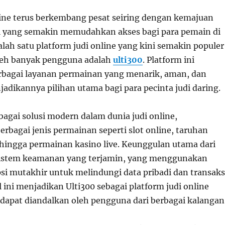
nline terus berkembang pesat seiring dengan kemajuan
al yang semakin memudahkan akses bagi para pemain di
alah satu platform judi online yang kini semakin populer
leh banyak pengguna adalah
ulti300
. Platform ini
bagai layanan permainan yang menarik, aman, dan
adikannya pilihan utama bagi para pecinta judi daring.
bagai solusi modern dalam dunia judi online,
rbagai jenis permainan seperti slot online, taruhan
, hingga permainan kasino live. Keunggulan utama dari
 sistem keamanan yang terjamin, yang menggunakan
psi mutakhir untuk melindungi data pribadi dan transaks
 ini menjadikan Ulti300 sebagai platform judi online
 dapat diandalkan oleh pengguna dari berbagai kalangan