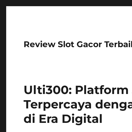
Review Slot Gacor Terbai
Ulti300: Platform
Terpercaya denga
di Era Digital