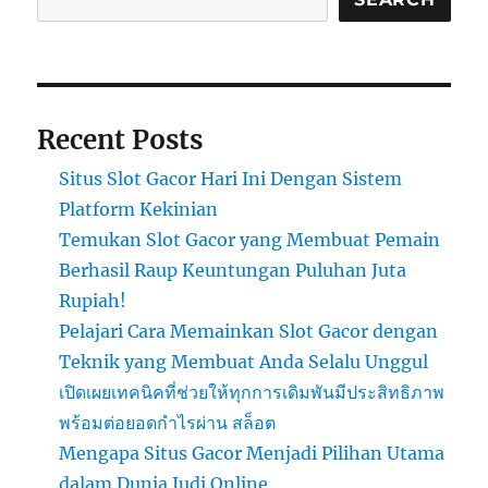
Recent Posts
Situs Slot Gacor Hari Ini Dengan Sistem
Platform Kekinian
Temukan Slot Gacor yang Membuat Pemain
Berhasil Raup Keuntungan Puluhan Juta
Rupiah!
Pelajari Cara Memainkan Slot Gacor dengan
Teknik yang Membuat Anda Selalu Unggul
เปิดเผยเทคนิคที่ช่วยให้ทุกการเดิมพันมีประสิทธิภาพ
พร้อมต่อยอดกำไรผ่าน สล็อต
Mengapa Situs Gacor Menjadi Pilihan Utama
dalam Dunia Judi Online