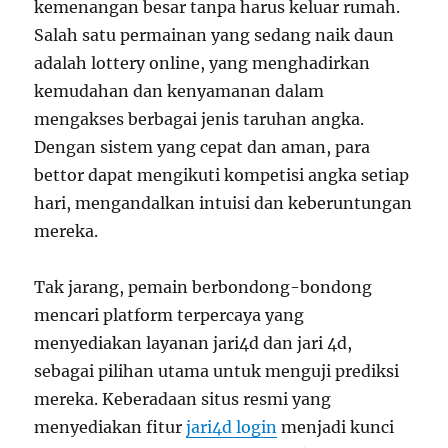
kemenangan besar tanpa harus keluar rumah.
Salah satu permainan yang sedang naik daun
adalah lottery online, yang menghadirkan
kemudahan dan kenyamanan dalam
mengakses berbagai jenis taruhan angka.
Dengan sistem yang cepat dan aman, para
bettor dapat mengikuti kompetisi angka setiap
hari, mengandalkan intuisi dan keberuntungan
mereka.
Tak jarang, pemain berbondong-bondong
mencari platform terpercaya yang
menyediakan layanan jari4d dan jari 4d,
sebagai pilihan utama untuk menguji prediksi
mereka. Keberadaan situs resmi yang
menyediakan fitur
jari4d login
menjadi kunci