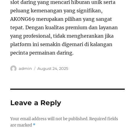
slot daring yang mencari hiburan unik serta
peluang kemenangan yang signifikan,
AKONG69 merupakan pilihan yang sangat
tepat. Dengan kualitas premium dan layanan
yang profesional, tidak mengherankan jika
platform ini semakin digemari di kalangan
pecinta permainan daring.
Author
Posted
admin
August 24, 2025
on
Leave a Reply
Your email address will not be published.
Required fields
are marked
*