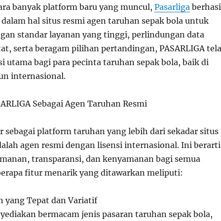
tara banyak platform baru yang muncul,
Pasarliga
berhasi
 dalam hal situs resmi agen taruhan sepak bola untuk
gan standar layanan yang tinggi, perlindungan data
at, serta beragam pilihan pertandingan, PASARLIGA tel
i utama bagi para pecinta taruhan sepak bola, baik di
n internasional.
ARLIGA Sebagai Agen Taruhan Resmi
 sebagai platform taruhan yang lebih dari sekadar situs
alah agen resmi dengan lisensi internasional. Ini berarti
amanan, transparansi, dan kenyamanan bagi semua
erapa fitur menarik yang ditawarkan meliputi:
 yang Tepat dan Variatif
ediakan bermacam jenis pasaran taruhan sepak bola,