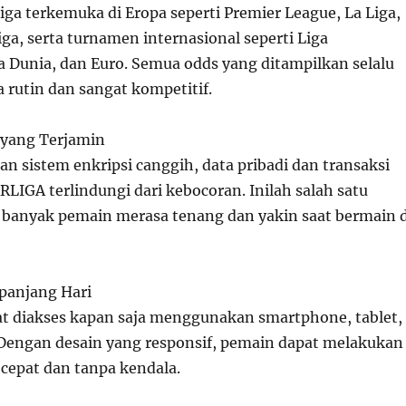
ga terkemuka di Eropa seperti Premier League, La Liga,
iga, serta turnamen internasional seperti Liga
a Dunia, dan Euro. Semua odds yang ditampilkan selalu
a rutin dan sangat kompetitif.
yang Terjamin
n sistem enkripsi canggih, data pribadi dan transaksi
LIGA terlindungi dari kebocoran. Inilah salah satu
banyak pemain merasa tenang dan yakin saat bermain d
panjang Hari
 diakses kapan saja menggunakan smartphone, tablet,
Dengan desain yang responsif, pemain dapat melakukan
cepat dan tanpa kendala.