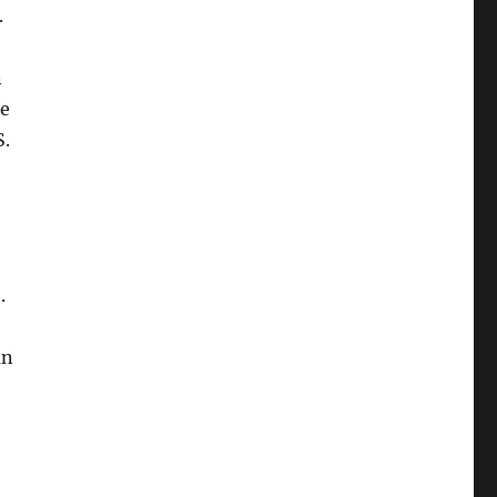
.
n
de
S.
.
an