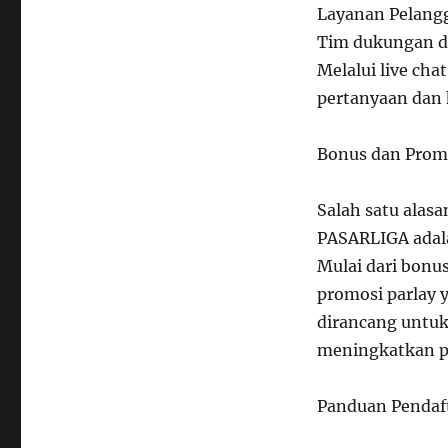
Layanan Pelangg
Tim dukungan d
Melalui live cha
pertanyaan dan k
Bonus dan Prom
Salah satu alas
PASARLIGA adala
Mulai dari bonu
promosi parlay 
dirancang untuk
meningkatkan p
Panduan Pendaf