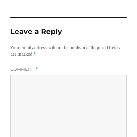
on
Leave a Reply
Your email address will not be published.
Required fields
are marked
*
COMMENT
*