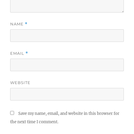
NAME
*
EMAIL
*
WEBSITE
Save my name, email, and website in this browser for
the next time I comment.