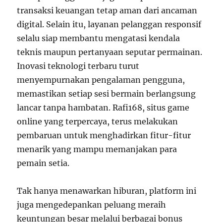
transaksi keuangan tetap aman dari ancaman
digital. Selain itu, layanan pelanggan responsif
selalu siap membantu mengatasi kendala
teknis maupun pertanyaan seputar permainan.
Inovasi teknologi terbaru turut
menyempurnakan pengalaman pengguna,
memastikan setiap sesi bermain berlangsung
lancar tanpa hambatan. Rafi168, situs game
online yang terpercaya, terus melakukan
pembaruan untuk menghadirkan fitur-fitur
menarik yang mampu memanjakan para
pemain setia.
Tak hanya menawarkan hiburan, platform ini
juga mengedepankan peluang meraih
keuntungan besar melalui berbagai bonus