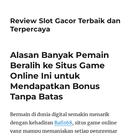
Review Slot Gacor Terbaik dan
Terpercaya
Alasan Banyak Pemain
Beralih ke Situs Game
Online Ini untuk
Mendapatkan Bonus
Tanpa Batas
Bermain di dunia digital semakin menarik
dengan kehadiran
Rafi168
, situs game online
yang mampu memanjakan setiap penggemar