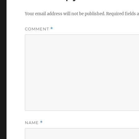
Your email address will not be published.
Required fields
COMMENT
*
NAME
*