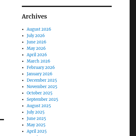
Archives
August 2026
July 2026
June 2026
May 2026
April 2026
March 2026
February 2026
January 2026
December 2025
November 2025
October 2025
September 2025
August 2025
July 2025
June 2025
May 2025
April 2025