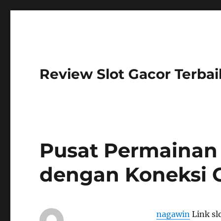
Review Slot Gacor Terbai
Pusat Permainan
dengan Koneksi 
nagawin
Link sl