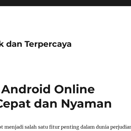
k dan Terpercaya
 Android Online
Cepat dan Nyaman
ot menjadi salah satu fitur penting dalam dunia perjudia