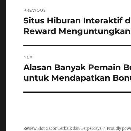
Post
PREVIOUS
navigation
Situs Hiburan Interakti
Previous
post:
Reward Menguntungkan
NEXT
Alasan Banyak Pemain Ber
Next
post:
untuk Mendapatkan Bonu
Review Slot Gacor Terbaik dan Terpercaya
Proudly pow