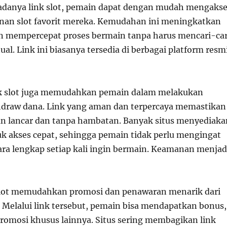
adanya link slot, pemain dapat dengan mudah mengaks
nan slot favorit mereka. Kemudahan ini meningkatkan
 mempercepat proses bermain tanpa harus mencari-car
ual. Link ini biasanya tersedia di berbagai platform resm
k slot juga memudahkan pemain dalam melakukan
hdraw dana. Link yang aman dan terpercaya memastikan
lan lancar dan tanpa hambatan. Banyak situs menyediaka
uk akses cepat, sehingga pemain tidak perlu mengingat
cara lengkap setiap kali ingin bermain. Keamanan menjad
k slot memudahkan promosi dan penawaran menarik dari
e. Melalui link tersebut, pemain bisa mendapatkan bonus,
promosi khusus lainnya. Situs sering membagikan link