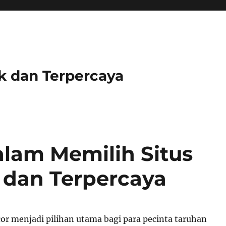
k dan Terpercaya
alam Memilih Situs
 dan Terpercaya
or menjadi pilihan utama bagi para pecinta taruhan