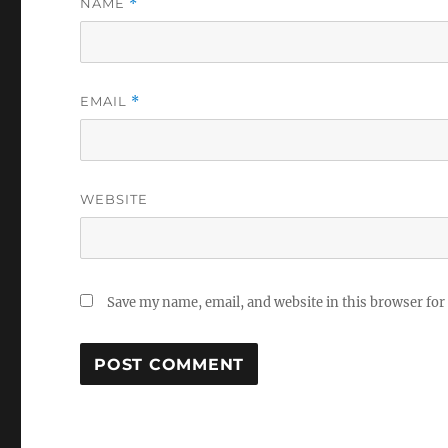
NAME
*
EMAIL
*
WEBSITE
Save my name, email, and website in this browser for