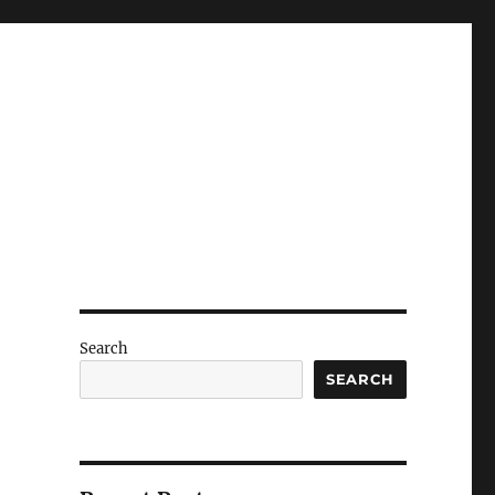
Search
SEARCH