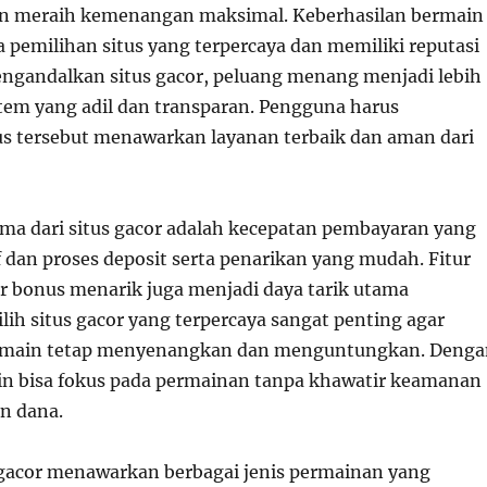
in meraih kemenangan maksimal. Keberhasilan bermain
 pemilihan situs yang terpercaya dan memiliki reputasi
ngandalkan situs gacor, peluang menang menjadi lebih
stem yang adil dan transparan. Pengguna harus
s tersebut menawarkan layanan terbaik dan aman dari
a dari situs gacor adalah kecepatan pembayaran yang
 dan proses deposit serta penarikan yang mudah. Fitur
ur bonus menarik juga menjadi daya tarik utama
ih situs gacor yang terpercaya sangat penting agar
main tetap menyenangkan dan menguntungkan. Denga
n bisa fokus pada permainan tanpa khawatir keamanan
an dana.
us gacor menawarkan berbagai jenis permainan yang