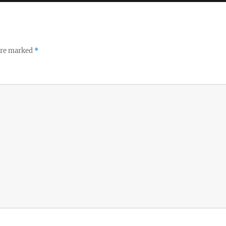
 are marked
*