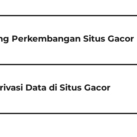
ng Perkembangan Situs Gacor
ivasi Data di Situs Gacor