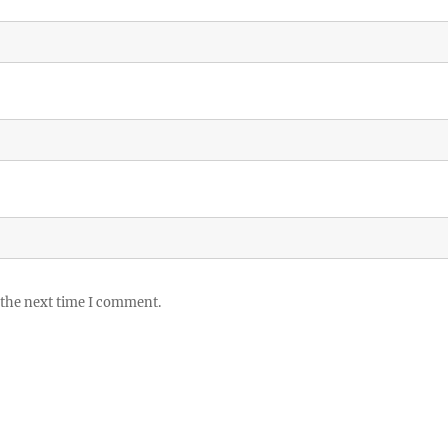
 the next time I comment.