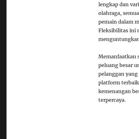
lengkap dan vari
olahraga, semua
pemain dalam m
Fleksibilitas i
menguntungkan
Memanfaatkan si
peluang besar un
pelanggan yang 
platform terbaik
kemenangan besar
terpercaya.