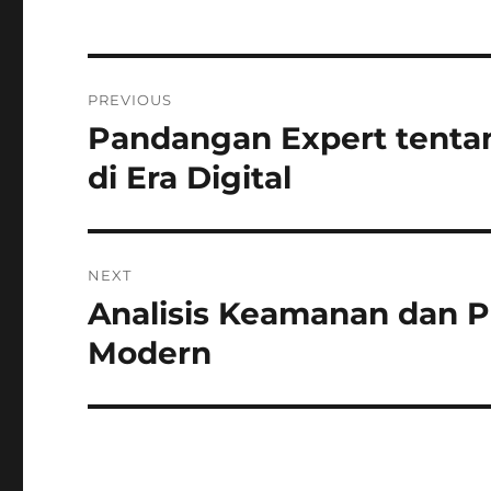
Post
PREVIOUS
navigation
Pandangan Expert tenta
Previous
post:
di Era Digital
NEXT
Analisis Keamanan dan Pr
Next
post:
Modern