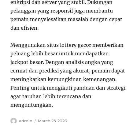
enkripsi dan server yang stabil. Dukungan
pelanggan yang responsif juga membantu
pemain menyelesaikan masalah dengan cepat
dan efisien.
Menggunakan situs lottery gacor memberikan
peluang lebih besar untuk mendapatkan
jackpot besar. Dengan analisis angka yang
cermat dan prediksi yang akurat, pemain dapat
meningkatkan kemungkinan kemenangan.
Penting untuk mengikuti panduan dan strategi
agar taruhan lebih terencana dan
menguntungkan.
Author
Posted
admin
March 23, 2026
on