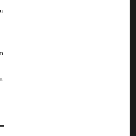
an
an
an