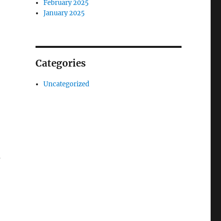
February 2025
January 2025
Categories
Uncategorized
a