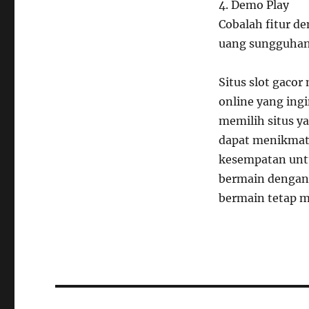
4. Demo Play
Cobalah fitur 
uang sungguhan
Situs slot gacor
online yang in
memilih situs y
dapat menikmat
kesempatan untu
bermain dengan
bermain tetap 