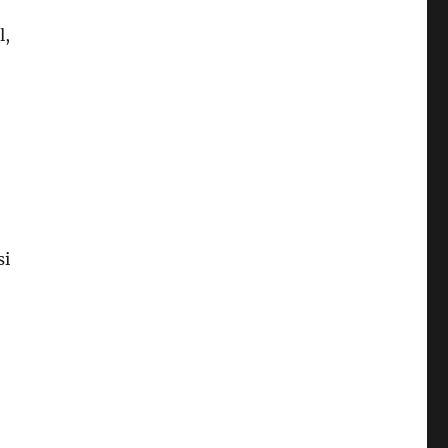
l,
si