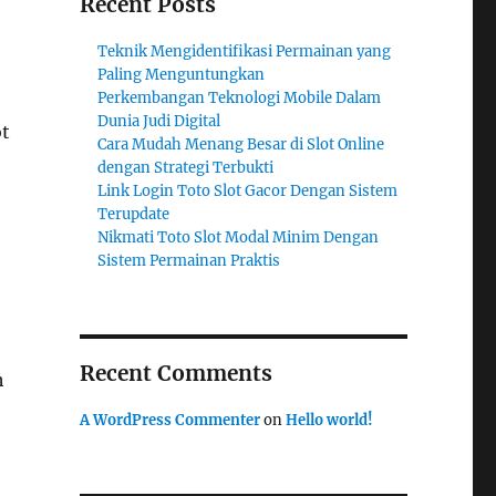
Recent Posts
Teknik Mengidentifikasi Permainan yang
Paling Menguntungkan
Perkembangan Teknologi Mobile Dalam
Dunia Judi Digital
ot
Cara Mudah Menang Besar di Slot Online
dengan Strategi Terbukti
Link Login Toto Slot Gacor Dengan Sistem
Terupdate
Nikmati Toto Slot Modal Minim Dengan
Sistem Permainan Praktis
Recent Comments
h
A WordPress Commenter
on
Hello world!