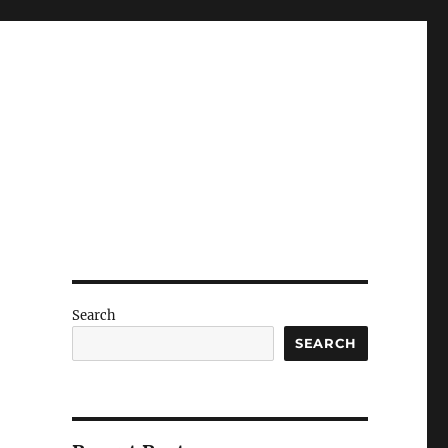
Search
SEARCH