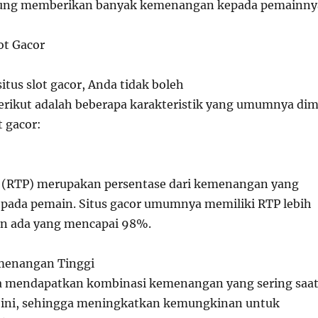
rung memberikan banyak kemenangan kepada pemainny
lot Gacor
tus slot gacor, Anda tidak boleh
rikut adalah beberapa karakteristik yang umumnya dim
t gacor:
r (RTP) merupakan persentase dari kemenangan yang
pada pemain. Situs gacor umumnya memiliki RTP lebih
an ada yang mencapai 98%.
emenangan Tinggi
a mendapatkan kombinasi kemenangan yang sering saa
s ini, sehingga meningkatkan kemungkinan untuk