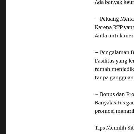
Ada banyak keun
– Peluang Mena
Karena RTP yang
Anda untuk merai
– Pengalaman 
Fasilitas yang 
ramah menjadik
tanpa gangguan
– Bonus dan Pr
Banyak situs ga
promosi menarik
Tips Memilih Sit