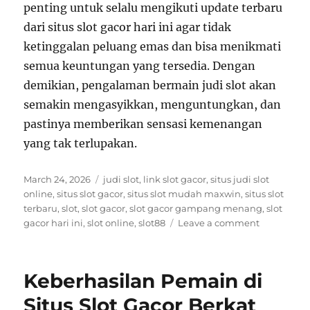
penting untuk selalu mengikuti update terbaru
dari situs slot gacor hari ini agar tidak
ketinggalan peluang emas dan bisa menikmati
semua keuntungan yang tersedia. Dengan
demikian, pengalaman bermain judi slot akan
semakin mengasyikkan, menguntungkan, dan
pastinya memberikan sensasi kemenangan
yang tak terlupakan.
Posted
Tags
March 24, 2026
judi slot
,
link slot gacor
,
situs judi slot
on
online
,
situs slot gacor
,
situs slot mudah maxwin
,
situs slot
terbaru
,
slot
,
slot gacor
,
slot gacor gampang menang
,
slot
on
gacor hari ini
,
slot online
,
slot88
Leave a comment
Raih
Maxwin
Lebih
Keberhasilan Pemain di
Mudah
di
Situs Slot Gacor Berkat
Slot