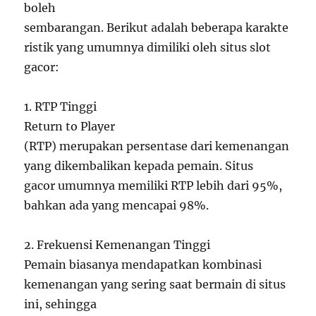
boleh
sembarangan. Berikut adalah beberapa karakte
ristik yang umumnya dimiliki oleh situs slot
gacor:
1. RTP Tinggi
Return to Player
(RTP) merupakan persentase dari kemenangan
yang dikembalikan kepada pemain. Situs
gacor umumnya memiliki RTP lebih dari 95%,
bahkan ada yang mencapai 98%.
2. Frekuensi Kemenangan Tinggi
Pemain biasanya mendapatkan kombinasi
kemenangan yang sering saat bermain di situs
ini, sehingga