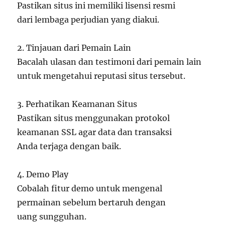
Pastikan situs ini memiliki lisensi resmi
dari lembaga perjudian yang diakui.
2. Tinjauan dari Pemain Lain
Bacalah ulasan dan testimoni dari pemain lain
untuk mengetahui reputasi situs tersebut.
3. Perhatikan Keamanan Situs
Pastikan situs menggunakan protokol
keamanan SSL agar data dan transaksi
Anda terjaga dengan baik.
4. Demo Play
Cobalah fitur demo untuk mengenal
permainan sebelum bertaruh dengan
uang sungguhan.