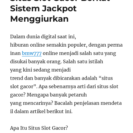
Sistem Jackpot
Online
Terpercaya
Menggiurkan
Dalam dunia digital saat ini,
hiburan online semakin populer, dengan perma
inan
bmw777
online menjadi salah satu yang
disukai banyak orang. Salah satu istilah
yang kini sedang menjadi
trend dan banyak dibicarakan adalah “situs
slot gacor”. Apa sebenarnya arti dari situs slot
gacor? Mengapa banyak petaruh
yang mencarinya? Bacalah penjelasan mendeta
il dalam artikel berikut ini.
Apa Itu Situs Slot Gacor?