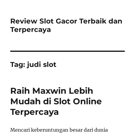
Review Slot Gacor Terbaik dan
Terpercaya
Tag:
judi slot
Raih Maxwin Lebih
Mudah di Slot Online
Terpercaya
Mencari keberuntungan besar dari dunia