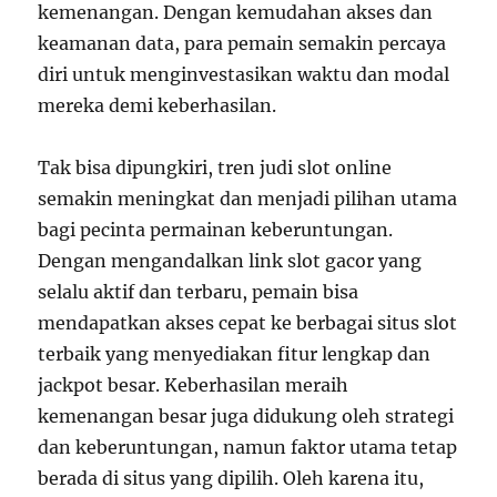
kemenangan. Dengan kemudahan akses dan
keamanan data, para pemain semakin percaya
diri untuk menginvestasikan waktu dan modal
mereka demi keberhasilan.
Tak bisa dipungkiri, tren judi slot online
semakin meningkat dan menjadi pilihan utama
bagi pecinta permainan keberuntungan.
Dengan mengandalkan link slot gacor yang
selalu aktif dan terbaru, pemain bisa
mendapatkan akses cepat ke berbagai situs slot
terbaik yang menyediakan fitur lengkap dan
jackpot besar. Keberhasilan meraih
kemenangan besar juga didukung oleh strategi
dan keberuntungan, namun faktor utama tetap
berada di situs yang dipilih. Oleh karena itu,