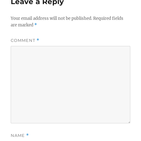
Leave a Reply
Your email address will not be published.
Required fields
are marked
*
COMMENT
*
NAME
*