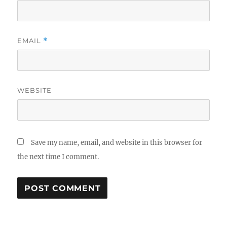
EMAIL
*
WEBSITE
Save my name, email, and website in this browser for
the next time I comment.