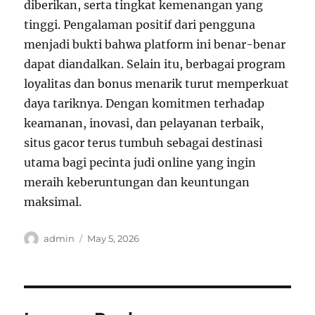
diberikan, serta tingkat kemenangan yang
tinggi. Pengalaman positif dari pengguna
menjadi bukti bahwa platform ini benar-benar
dapat diandalkan. Selain itu, berbagai program
loyalitas dan bonus menarik turut memperkuat
daya tariknya. Dengan komitmen terhadap
keamanan, inovasi, dan pelayanan terbaik,
situs gacor terus tumbuh sebagai destinasi
utama bagi pecinta judi online yang ingin
meraih keberuntungan dan keuntungan
maksimal.
Author
Posted
admin
May 5, 2026
on