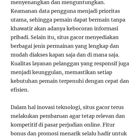
menyenangkan dan menguntungkan.
Keamanan data pengguna menjadi prioritas
utama, sehingga pemain dapat bermain tanpa
khawatir akan adanya kebocoran informasi
pribadi. Selain itu, situs gacor menyediakan
berbagai jenis permainan yang lengkap dan
mudah diakses kapan saja dan di mana saja.
Kualitas layanan pelanggan yang responsif juga
menjadi keunggulan, memastikan setiap
kebutuhan pemain terpenuhi dengan cepat dan
efisien.
Dalam hal inovasi teknologi, situs gacor terus
melakukan pembaruan agar tetap relevan dan
kompetitif di pasar perjudian online. Fitur
bonus dan promosi menarik selalu hadir untuk