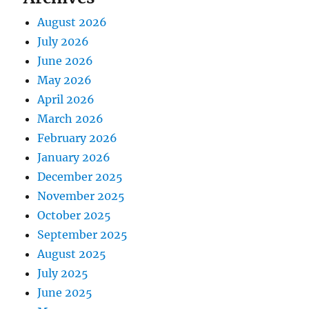
August 2026
July 2026
June 2026
May 2026
April 2026
March 2026
February 2026
January 2026
December 2025
November 2025
October 2025
September 2025
August 2025
July 2025
June 2025