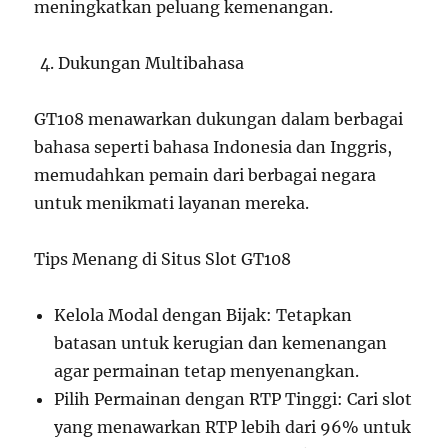
meningkatkan peluang kemenangan.
Dukungan Multibahasa
GT108 menawarkan dukungan dalam berbagai
bahasa seperti bahasa Indonesia dan Inggris,
memudahkan pemain dari berbagai negara
untuk menikmati layanan mereka.
Tips Menang di Situs Slot GT108
Kelola Modal dengan Bijak: Tetapkan
batasan untuk kerugian dan kemenangan
agar permainan tetap menyenangkan.
Pilih Permainan dengan RTP Tinggi: Cari slot
yang menawarkan RTP lebih dari 96% untuk