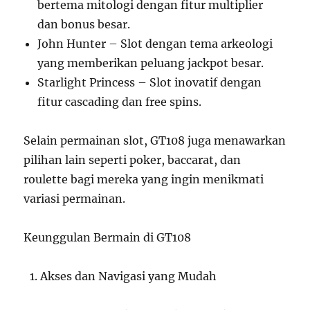
bertema mitologi dengan fitur multiplier
dan bonus besar.
John Hunter – Slot dengan tema arkeologi
yang memberikan peluang jackpot besar.
Starlight Princess – Slot inovatif dengan
fitur cascading dan free spins.
Selain permainan slot, GT108 juga menawarkan
pilihan lain seperti poker, baccarat, dan
roulette bagi mereka yang ingin menikmati
variasi permainan.
Keunggulan Bermain di GT108
Akses dan Navigasi yang Mudah