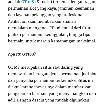
adalah
GT 108
. Situs ini terkenal dengan ragam
permainan slot yang kaya, jaminan keamanan,
dan layanan pelanggan yang profesional.
Artikel ini akan memberikan analisis
mendalam mengenai GT108, mulai dari fitur,
pilihan permainan, keunggulan, hingga tips
bermain untuk meraih kemenangan maksimal.
Apa Itu GT108?
GT108 merupakan situs slot daring yang
menawarkan beragam jenis permainan judi slot
dari penyedia permainan terkemuka. Situs ini
diakui karena inovasinya dalam memberikan
pengalaman bermain yang menyenangkan dan
adil. Dengan desain yang mudah digunakan