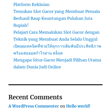
Platform Kekinian
Temukan Slot Gacor yang Membuat Pemain
Berhasil Raup Keuntungan Puluhan Juta
Rupiah!
Pelajari Cara Memainkan Slot Gacor dengan
Teknik yang Membuat Anda Selalu Unggul
เปิดเผยเทคนิคที่ช่วยให้ทุกการเดิมพันมีประสิทธิภาพ
พร้อมต่อยอดกำไรผ่าน สล็อต
Mengapa Situs Gacor Menjadi Pilihan Utama
dalam Dunia Judi Online
Recent Comments
A WordPress Commenter
on
Hello world!