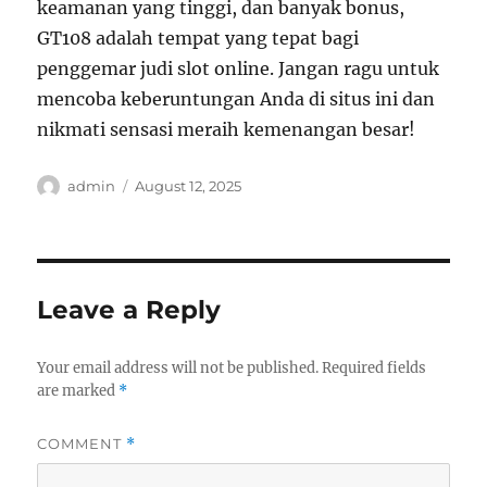
keamanan yang tinggi, dan banyak bonus,
GT108 adalah tempat yang tepat bagi
penggemar judi slot online. Jangan ragu untuk
mencoba keberuntungan Anda di situs ini dan
nikmati sensasi meraih kemenangan besar!
Author
Posted
admin
August 12, 2025
on
Leave a Reply
Your email address will not be published.
Required fields
are marked
*
COMMENT
*