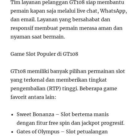
Tim layanan pelanggan GT108 siap membantu
pemain kapan saja melalui live chat, WhatsApp,
dan email. Layanan yang bersahabat dan
responsif membuat pemain merasa aman dan
nyaman saat bermain.
Game Slot Populer di GT108
GT108 memiliki banyak pilihan permainan slot
yang terkenal dan memberikan tingkat
pengembalian (RTP) tinggi. Beberapa game
favorit antara lain:
Sweet Bonanza – Slot bertema manis
dengan fitur free spin dan jackpot progresif.
Gates of Olympus – Slot petualangan