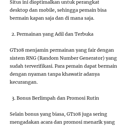
Situs ini dioptimalkan untuk perangkat
desktop dan mobile, sehingga pemain bisa
bermain kapan saja dan di mana saja.
Permainan yang Adil dan Terbuka
GT108 menjamin permainan yang fair dengan
sistem RNG (Random Number Generator) yang
sudah terverifikasi. Para pemain dapat bermain
dengan nyaman tanpa khawatir adanya
kecurangan.
Bonus Berlimpah dan Promosi Rutin
Selain bonus yang biasa, GT108 juga sering
mengadakan acara dan promosi menarik yang