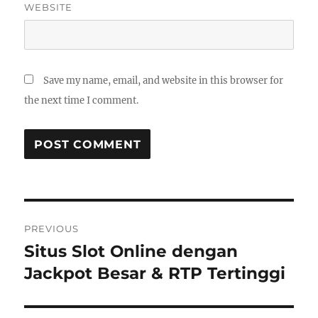
WEBSITE
Save my name, email, and website in this browser for
the next time I comment.
Post
PREVIOUS
navigation
Situs Slot Online dengan
Previous
post:
Jackpot Besar & RTP Tertinggi