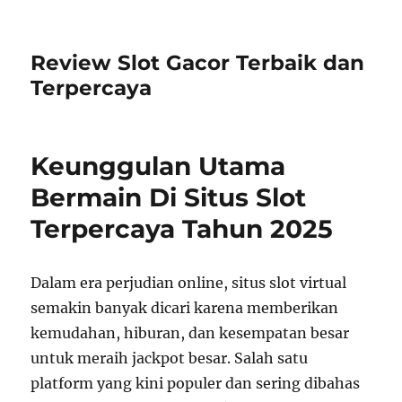
Review Slot Gacor Terbaik dan
Terpercaya
Keunggulan Utama
Bermain Di Situs Slot
Terpercaya Tahun 2025
Dalam era perjudian online, situs slot virtual
semakin banyak dicari karena memberikan
kemudahan, hiburan, dan kesempatan besar
untuk meraih jackpot besar. Salah satu
platform yang kini populer dan sering dibahas