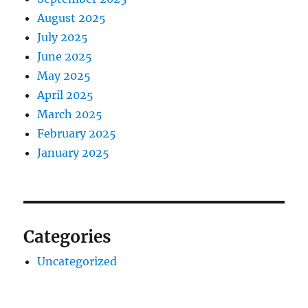
August 2025
July 2025
June 2025
May 2025
April 2025
March 2025
February 2025
January 2025
Categories
Uncategorized